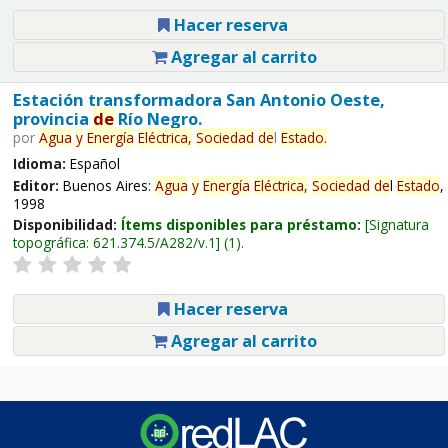
Hacer reserva
Agregar al carrito
Estación transformadora San Antonio Oeste,
provincia
de
Río Negro.
por
Agua
y
Energía
Eléctrica,
Sociedad
de
l
Estado
.
Idioma:
Español
Editor:
Buenos Aires:
Agua
y
Energía
Eléctrica,
Sociedad
de
l
Estado
,
1998
Disponibilidad:
Ítems disponibles para préstamo:
Signatura
topográfica:
621.374.5/A282/v.1
(1).
Hacer reserva
Agregar al carrito