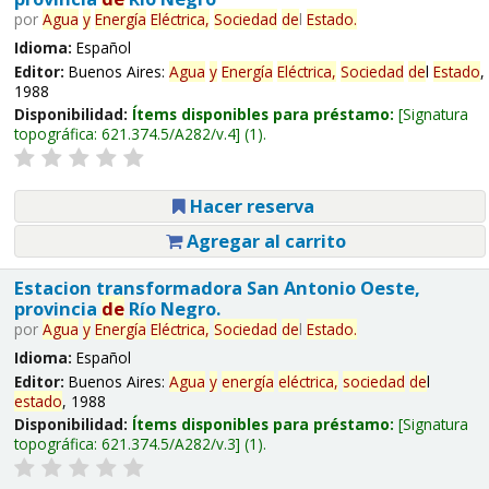
por
Agua
y
Energía
Eléctrica,
Sociedad
de
l
Estado
.
Idioma:
Español
Editor:
Buenos Aires:
Agua
y
Energía
Eléctrica,
Sociedad
de
l
Estado
,
1988
Disponibilidad:
Ítems disponibles para préstamo:
Signatura
topográfica:
621.374.5/A282/v.4
(1).
Hacer reserva
Agregar al carrito
Estacion transformadora San Antonio Oeste,
provincia
de
Río Negro.
por
Agua
y
Energía
Eléctrica,
Sociedad
de
l
Estado
.
Idioma:
Español
Editor:
Buenos Aires:
Agua
y
energía
eléctrica,
sociedad
de
l
estado
, 1988
Disponibilidad:
Ítems disponibles para préstamo:
Signatura
topográfica:
621.374.5/A282/v.3
(1).