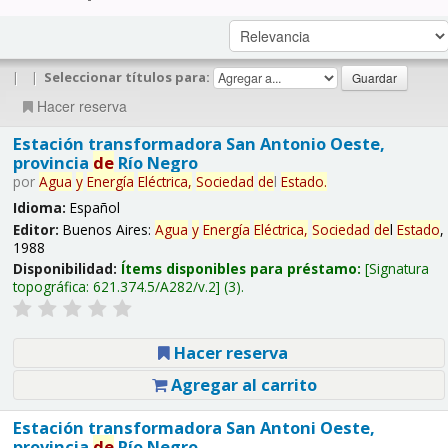
|
|
Seleccionar títulos para:
Hacer reserva
Estación transformadora San Antonio Oeste,
provincia
de
Río Negro
por
Agua
y
Energía
Eléctrica,
Sociedad
de
l
Estado
.
Idioma:
Español
Editor:
Buenos Aires:
Agua
y
Energía
Eléctrica,
Sociedad
de
l
Estado
,
1988
Disponibilidad:
Ítems disponibles para préstamo:
Signatura
topográfica:
621.374.5/A282/v.2
(3).
Hacer reserva
Agregar al carrito
Estación transformadora San Antoni Oeste,
provincia
de
Río Negro