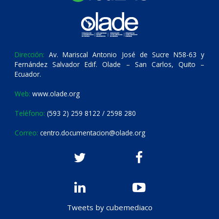
Dirección:
Av. Mariscal Antonio José de Sucre N58-63 y
Fernández Salvador Edif. Olade – San Carlos, Quito –
Ecuador.
Web:
www.olade.org
Teléfono:
(593 2) 259 8122 / 2598 280
Correo:
centro.documentacion@olade.org
Tweets by cubemediaco