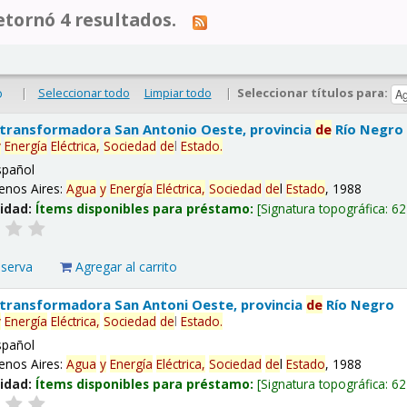
tornó 4 resultados.
|
Seleccionar todo
Limpiar todo
|
Seleccionar títulos para:
o
 transformadora San Antonio Oeste, provincia
de
Río Negro
y
Energía
Eléctrica,
Sociedad
de
l
Estado
.
spañol
enos Aires:
Agua
y
Energía
Eléctrica,
Sociedad
de
l
Estado
, 1988
lidad:
Ítems disponibles para préstamo:
Signatura topográfica:
62
eserva
Agregar al carrito
 transformadora San Antoni Oeste, provincia
de
Río Negro
y
Energía
Eléctrica,
Sociedad
de
l
Estado
.
spañol
enos Aires:
Agua
y
Energía
Eléctrica,
Sociedad
de
l
Estado
, 1988
lidad:
Ítems disponibles para préstamo:
Signatura topográfica:
62