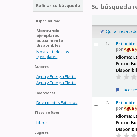
Refinar su búsqueda
Su búsqueda re
Disponibilidad
Mostrando
Quitar resaltad
ejemplares
actualmente
1.
Estación
disponibles
por
Agua
Mostrar todos los
ejemplares
Idioma:
E
Editor:
Bu
Autores
Disponibi
Agua y Energía Eléct...
Agua y Energía Eléct...
Hacer r
Colecciones
2.
Estación
Documentos Externos
por
Agua
Tipos de ítem
Idioma:
E
Libros
Editor:
Bu
Disponibi
Lugares