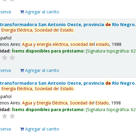
eserva
Agregar al carrito
 transformadora San Antonio Oeste, provincia
de
Río Negro
y
Energía
Eléctrica,
Sociedad
de
l
Estado
.
spañol
enos Aires:
Agua
y
energía
eléctrica,
sociedad
de
l
estado
, 1988
lidad:
Ítems disponibles para préstamo:
Signatura topográfica:
62
eserva
Agregar al carrito
 transformadora San Antonio Oeste, provincia
de
Río Negro
y
Energía
Eléctrica,
Sociedad
de
l
Estado
.
spañol
enos Aires:
Agua
y
Energía
Eléctrica,
Sociedad
de
l
Estado
, 1998
lidad:
Ítems disponibles para préstamo:
Signatura topográfica:
62
eserva
Agregar al carrito