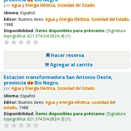
por
Agua
y
Energía
Eléctrica,
Sociedad
de
l
Estado
.
Idioma:
Español
Editor:
Buenos Aires:
Agua
y
Energía
Eléctrica,
Sociedad
de
l
Estado
,
1988
Disponibilidad:
Ítems disponibles para préstamo:
Signatura
topográfica:
621.374.5/A282/v.4
(1).
Hacer reserva
Agregar al carrito
Estacion transformadora San Antonio Oeste,
provincia
de
Río Negro.
por
Agua
y
Energía
Eléctrica,
Sociedad
de
l
Estado
.
Idioma:
Español
Editor:
Buenos Aires:
Agua
y
energía
eléctrica,
sociedad
de
l
estado
, 1988
Disponibilidad:
Ítems disponibles para préstamo:
Signatura
topográfica:
621.374.5/A282/v.3
(1).