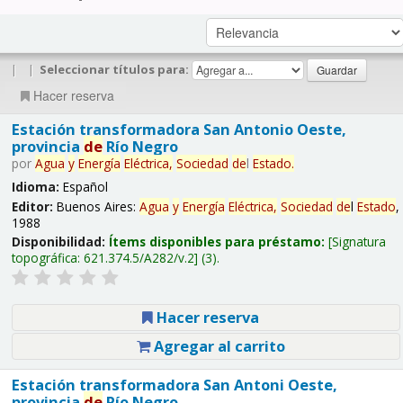
|
|
Seleccionar títulos para:
Hacer reserva
Estación transformadora San Antonio Oeste,
provincia
de
Río Negro
por
Agua
y
Energía
Eléctrica,
Sociedad
de
l
Estado
.
Idioma:
Español
Editor:
Buenos Aires:
Agua
y
Energía
Eléctrica,
Sociedad
de
l
Estado
,
1988
Disponibilidad:
Ítems disponibles para préstamo:
Signatura
topográfica:
621.374.5/A282/v.2
(3).
Hacer reserva
Agregar al carrito
Estación transformadora San Antoni Oeste,
provincia
de
Río Negro