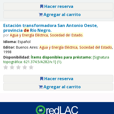
Hacer reserva
Agregar al carrito
Estación transformadora San Antonio Oeste,
provincia
de
Río Negro.
por
Agua
y
Energía
Eléctrica,
Sociedad
de
l
Estado
.
Idioma:
Español
Editor:
Buenos Aires:
Agua
y
Energía
Eléctrica,
Sociedad
de
l
Estado
,
1998
Disponibilidad:
Ítems disponibles para préstamo:
Signatura
topográfica:
621.374.5/A282/v.1
(1).
Hacer reserva
Agregar al carrito