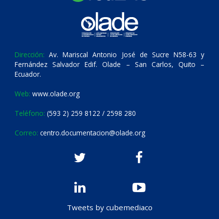
Dirección:
Av. Mariscal Antonio José de Sucre N58-63 y
Fernández Salvador Edif. Olade – San Carlos, Quito –
Ecuador.
Web:
www.olade.org
Teléfono:
(593 2) 259 8122 / 2598 280
Correo:
centro.documentacion@olade.org
Tweets by cubemediaco