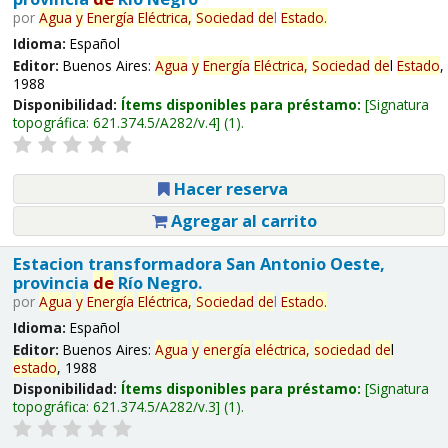
por
Agua
y
Energía
Eléctrica,
Sociedad
de
l
Estado
.
Idioma:
Español
Editor:
Buenos Aires:
Agua
y
Energía
Eléctrica,
Sociedad
de
l
Estado
,
1988
Disponibilidad:
Ítems disponibles para préstamo:
Signatura
topográfica:
621.374.5/A282/v.4
(1).
Hacer reserva
Agregar al carrito
Estacion transformadora San Antonio Oeste,
provincia
de
Río Negro.
por
Agua
y
Energía
Eléctrica,
Sociedad
de
l
Estado
.
Idioma:
Español
Editor:
Buenos Aires:
Agua
y
energía
eléctrica,
sociedad
de
l
estado
, 1988
Disponibilidad:
Ítems disponibles para préstamo:
Signatura
topográfica:
621.374.5/A282/v.3
(1).