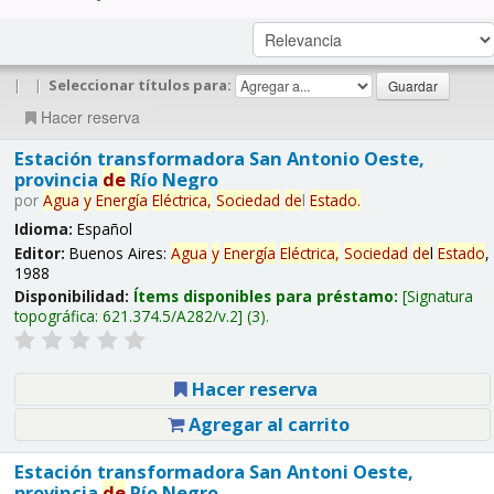
|
|
Seleccionar títulos para:
Hacer reserva
Estación transformadora San Antonio Oeste,
provincia
de
Río Negro
por
Agua
y
Energía
Eléctrica,
Sociedad
de
l
Estado
.
Idioma:
Español
Editor:
Buenos Aires:
Agua
y
Energía
Eléctrica,
Sociedad
de
l
Estado
,
1988
Disponibilidad:
Ítems disponibles para préstamo:
Signatura
topográfica:
621.374.5/A282/v.2
(3).
Hacer reserva
Agregar al carrito
Estación transformadora San Antoni Oeste,
provincia
de
Río Negro