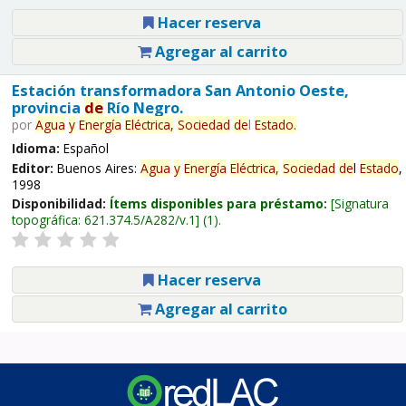
Hacer reserva
Agregar al carrito
Estación transformadora San Antonio Oeste,
provincia
de
Río Negro.
por
Agua
y
Energía
Eléctrica,
Sociedad
de
l
Estado
.
Idioma:
Español
Editor:
Buenos Aires:
Agua
y
Energía
Eléctrica,
Sociedad
de
l
Estado
,
1998
Disponibilidad:
Ítems disponibles para préstamo:
Signatura
topográfica:
621.374.5/A282/v.1
(1).
Hacer reserva
Agregar al carrito