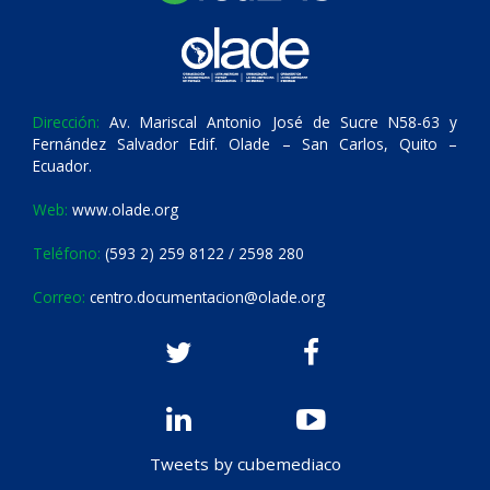
Dirección:
Av. Mariscal Antonio José de Sucre N58-63 y
Fernández Salvador Edif. Olade – San Carlos, Quito –
Ecuador.
Web:
www.olade.org
Teléfono:
(593 2) 259 8122 / 2598 280
Correo:
centro.documentacion@olade.org
Tweets by cubemediaco