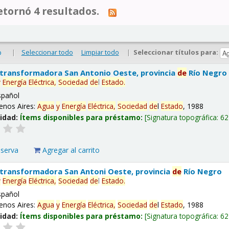
tornó 4 resultados.
|
Seleccionar todo
Limpiar todo
|
Seleccionar títulos para:
o
 transformadora San Antonio Oeste, provincia
de
Río Negro
y
Energía
Eléctrica,
Sociedad
de
l
Estado
.
spañol
enos Aires:
Agua
y
Energía
Eléctrica,
Sociedad
de
l
Estado
, 1988
lidad:
Ítems disponibles para préstamo:
Signatura topográfica:
62
eserva
Agregar al carrito
 transformadora San Antoni Oeste, provincia
de
Río Negro
y
Energía
Eléctrica,
Sociedad
de
l
Estado
.
spañol
enos Aires:
Agua
y
Energía
Eléctrica,
Sociedad
de
l
Estado
, 1988
lidad:
Ítems disponibles para préstamo:
Signatura topográfica:
62