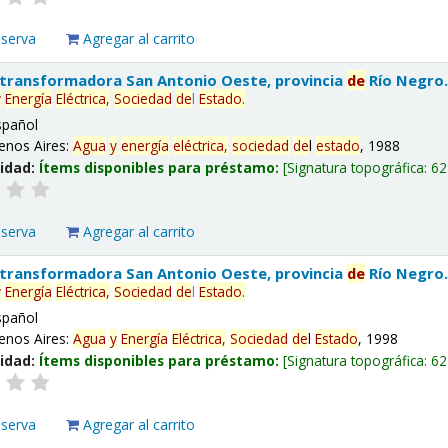
eserva
Agregar al carrito
 transformadora San Antonio Oeste, provincia
de
Río Negro
y
Energía
Eléctrica,
Sociedad
de
l
Estado
.
spañol
enos Aires:
Agua
y
energía
eléctrica,
sociedad
de
l
estado
, 1988
lidad:
Ítems disponibles para préstamo:
Signatura topográfica:
62
eserva
Agregar al carrito
 transformadora San Antonio Oeste, provincia
de
Río Negro
y
Energía
Eléctrica,
Sociedad
de
l
Estado
.
spañol
enos Aires:
Agua
y
Energía
Eléctrica,
Sociedad
de
l
Estado
, 1998
lidad:
Ítems disponibles para préstamo:
Signatura topográfica:
62
eserva
Agregar al carrito