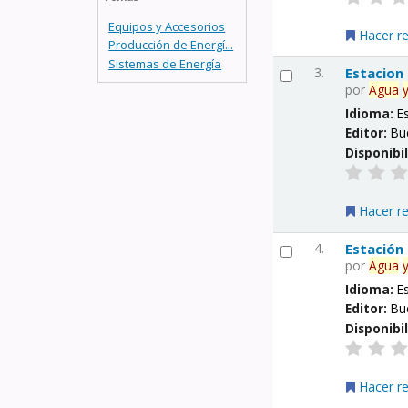
Equipos y Accesorios
Hacer r
Producción de Energí...
Sistemas de Energía
3.
Estacion
por
Agua
Idioma:
E
Editor:
Bu
Disponibi
Hacer r
4.
Estación
por
Agua
Idioma:
E
Editor:
Bu
Disponibi
Hacer r