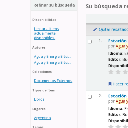
Refinar su búsqueda
Su búsqueda re
Disponibilidad
Limitar a ítems
Quitar resaltad
actualmente
disponibles.
1.
Estación
por
Agua
Autores
Idioma:
E
Agua y Energía Eléct...
Editor:
Bu
Agua y Energía Eléct...
Disponibi
Colecciones
Documentos Externos
Hacer r
Tipos de ítem
2.
Estación
Libros
por
Agua
Idioma:
E
Lugares
Editor:
Bu
Argentina
Disponibi
Temas