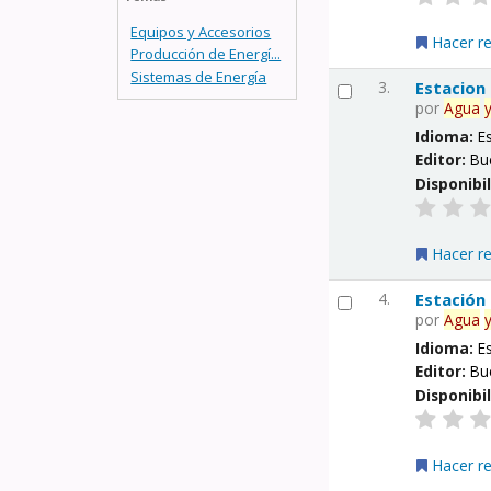
Equipos y Accesorios
Hacer r
Producción de Energí...
Sistemas de Energía
3.
Estacion
por
Agua
Idioma:
E
Editor:
Bu
Disponibi
Hacer r
4.
Estación
por
Agua
Idioma:
E
Editor:
Bu
Disponibi
Hacer r