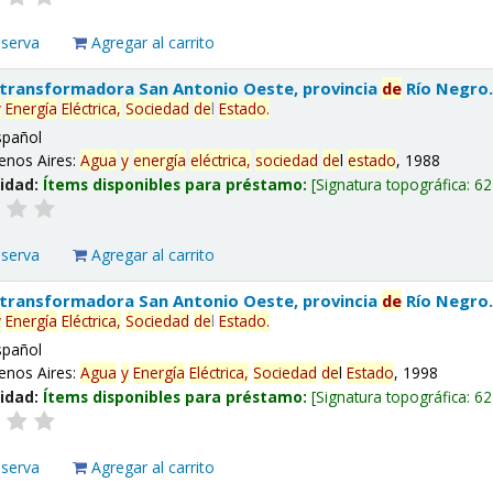
eserva
Agregar al carrito
 transformadora San Antonio Oeste, provincia
de
Río Negro
y
Energía
Eléctrica,
Sociedad
de
l
Estado
.
spañol
enos Aires:
Agua
y
energía
eléctrica,
sociedad
de
l
estado
, 1988
lidad:
Ítems disponibles para préstamo:
Signatura topográfica:
62
eserva
Agregar al carrito
 transformadora San Antonio Oeste, provincia
de
Río Negro
y
Energía
Eléctrica,
Sociedad
de
l
Estado
.
spañol
enos Aires:
Agua
y
Energía
Eléctrica,
Sociedad
de
l
Estado
, 1998
lidad:
Ítems disponibles para préstamo:
Signatura topográfica:
62
eserva
Agregar al carrito