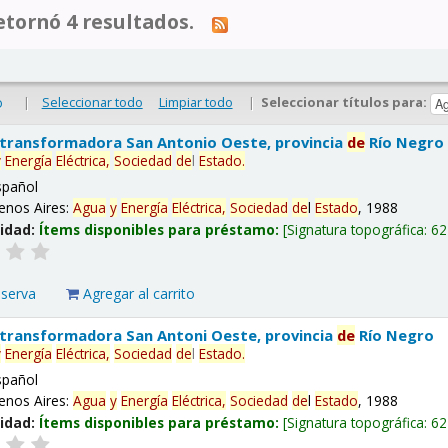
tornó 4 resultados.
|
Seleccionar todo
Limpiar todo
|
Seleccionar títulos para:
o
 transformadora San Antonio Oeste, provincia
de
Río Negro
y
Energía
Eléctrica,
Sociedad
de
l
Estado
.
spañol
enos Aires:
Agua
y
Energía
Eléctrica,
Sociedad
de
l
Estado
, 1988
lidad:
Ítems disponibles para préstamo:
Signatura topográfica:
62
eserva
Agregar al carrito
 transformadora San Antoni Oeste, provincia
de
Río Negro
y
Energía
Eléctrica,
Sociedad
de
l
Estado
.
spañol
enos Aires:
Agua
y
Energía
Eléctrica,
Sociedad
de
l
Estado
, 1988
lidad:
Ítems disponibles para préstamo:
Signatura topográfica:
62