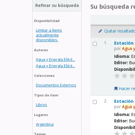
Refinar su búsqueda
Su búsqueda re
Disponibilidad
Limitar a ítems
Quitar resaltad
actualmente
disponibles.
1.
Estación
por
Agua
Autores
Idioma:
E
Agua y Energía Eléct...
Editor:
Bu
Agua y Energía Eléct...
Disponibi
Colecciones
Documentos Externos
Hacer r
Tipos de ítem
2.
Estación
Libros
por
Agua
Idioma:
E
Lugares
Editor:
Bu
Argentina
Disponibi
Temas