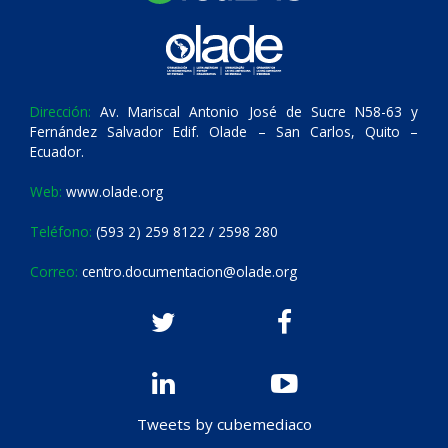
Dirección:
Av. Mariscal Antonio José de Sucre N58-63 y
Fernández Salvador Edif. Olade – San Carlos, Quito –
Ecuador.
Web:
www.olade.org
Teléfono:
(593 2) 259 8122 / 2598 280
Correo:
centro.documentacion@olade.org
Tweets by cubemediaco