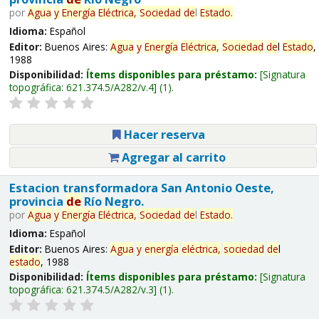
por
Agua
y
Energía
Eléctrica,
Sociedad
de
l
Estado
.
Idioma:
Español
Editor:
Buenos Aires:
Agua
y
Energía
Eléctrica,
Sociedad
de
l
Estado
,
1988
Disponibilidad:
Ítems disponibles para préstamo:
Signatura
topográfica:
621.374.5/A282/v.4
(1).
Hacer reserva
Agregar al carrito
Estacion transformadora San Antonio Oeste,
provincia
de
Río Negro.
por
Agua
y
Energía
Eléctrica,
Sociedad
de
l
Estado
.
Idioma:
Español
Editor:
Buenos Aires:
Agua
y
energía
eléctrica,
sociedad
de
l
estado
, 1988
Disponibilidad:
Ítems disponibles para préstamo:
Signatura
topográfica:
621.374.5/A282/v.3
(1).