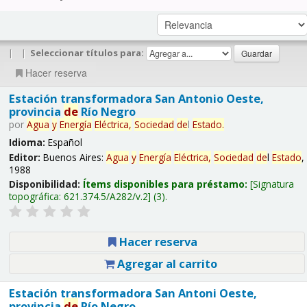
|
|
Seleccionar títulos para:
Hacer reserva
Estación transformadora San Antonio Oeste,
provincia
de
Río Negro
por
Agua
y
Energía
Eléctrica,
Sociedad
de
l
Estado
.
Idioma:
Español
Editor:
Buenos Aires:
Agua
y
Energía
Eléctrica,
Sociedad
de
l
Estado
,
1988
Disponibilidad:
Ítems disponibles para préstamo:
Signatura
topográfica:
621.374.5/A282/v.2
(3).
Hacer reserva
Agregar al carrito
Estación transformadora San Antoni Oeste,
provincia
de
Río Negro