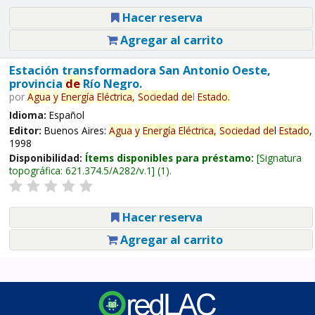
Hacer reserva
Agregar al carrito
Estación transformadora San Antonio Oeste,
provincia
de
Río Negro.
por
Agua
y
Energía
Eléctrica,
Sociedad
de
l
Estado
.
Idioma:
Español
Editor:
Buenos Aires:
Agua
y
Energía
Eléctrica,
Sociedad
de
l
Estado
,
1998
Disponibilidad:
Ítems disponibles para préstamo:
Signatura
topográfica:
621.374.5/A282/v.1
(1).
Hacer reserva
Agregar al carrito