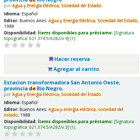
por
Agua
y
Energía
Eléctrica,
Sociedad
de
l
Estado
.
Idioma:
Español
Editor:
Buenos Aires:
Agua
y
Energía
Eléctrica,
Sociedad
de
l
Estado
,
1988
Disponibilidad:
Ítems disponibles para préstamo:
Signatura
topográfica:
621.374.5/A282/v.4
(1).
Hacer reserva
Agregar al carrito
Estacion transformadora San Antonio Oeste,
provincia
de
Río Negro.
por
Agua
y
Energía
Eléctrica,
Sociedad
de
l
Estado
.
Idioma:
Español
Editor:
Buenos Aires:
Agua
y
energía
eléctrica,
sociedad
de
l
estado
, 1988
Disponibilidad:
Ítems disponibles para préstamo:
Signatura
topográfica:
621.374.5/A282/v.3
(1).