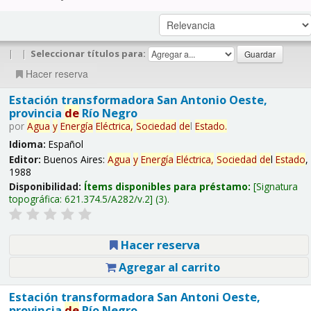
|
|
Seleccionar títulos para:
Hacer reserva
Estación transformadora San Antonio Oeste,
provincia
de
Río Negro
por
Agua
y
Energía
Eléctrica,
Sociedad
de
l
Estado
.
Idioma:
Español
Editor:
Buenos Aires:
Agua
y
Energía
Eléctrica,
Sociedad
de
l
Estado
,
1988
Disponibilidad:
Ítems disponibles para préstamo:
Signatura
topográfica:
621.374.5/A282/v.2
(3).
Hacer reserva
Agregar al carrito
Estación transformadora San Antoni Oeste,
provincia
de
Río Negro