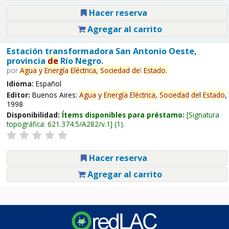
Hacer reserva
Agregar al carrito
Estación transformadora San Antonio Oeste,
provincia
de
Río Negro.
por
Agua
y
Energía
Eléctrica,
Sociedad
de
l
Estado
.
Idioma:
Español
Editor:
Buenos Aires:
Agua
y
Energía
Eléctrica,
Sociedad
de
l
Estado
,
1998
Disponibilidad:
Ítems disponibles para préstamo:
Signatura
topográfica:
621.374.5/A282/v.1
(1).
Hacer reserva
Agregar al carrito