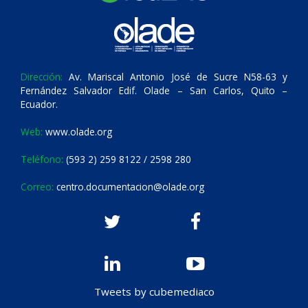
Dirección:
Av. Mariscal Antonio José de Sucre N58-63 y
Fernández Salvador Edif. Olade – San Carlos, Quito –
Ecuador.
Web:
www.olade.org
Teléfono:
(593 2) 259 8122 / 2598 280
Correo:
centro.documentacion@olade.org
Tweets by cubemediaco