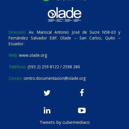
Dirección:
Av. Mariscal Antonio José de Sucre N58-63 y
Fernández Salvador Edif. Olade – San Carlos, Quito –
Ecuador.
Web:
www.olade.org
Teléfono:
(593 2) 259 8122 / 2598 280
Correo:
centro.documentacion@olade.org
Tweets by cubemediaco