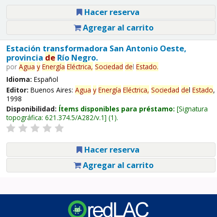
Hacer reserva
Agregar al carrito
Estación transformadora San Antonio Oeste,
provincia
de
Río Negro.
por
Agua
y
Energía
Eléctrica,
Sociedad
de
l
Estado
.
Idioma:
Español
Editor:
Buenos Aires:
Agua
y
Energía
Eléctrica,
Sociedad
de
l
Estado
,
1998
Disponibilidad:
Ítems disponibles para préstamo:
Signatura
topográfica:
621.374.5/A282/v.1
(1).
Hacer reserva
Agregar al carrito