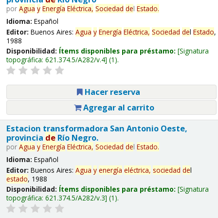
por
Agua
y
Energía
Eléctrica,
Sociedad
de
l
Estado
.
Idioma:
Español
Editor:
Buenos Aires:
Agua
y
Energía
Eléctrica,
Sociedad
de
l
Estado
,
1988
Disponibilidad:
Ítems disponibles para préstamo:
Signatura
topográfica:
621.374.5/A282/v.4
(1).
Hacer reserva
Agregar al carrito
Estacion transformadora San Antonio Oeste,
provincia
de
Río Negro.
por
Agua
y
Energía
Eléctrica,
Sociedad
de
l
Estado
.
Idioma:
Español
Editor:
Buenos Aires:
Agua
y
energía
eléctrica,
sociedad
de
l
estado
, 1988
Disponibilidad:
Ítems disponibles para préstamo:
Signatura
topográfica:
621.374.5/A282/v.3
(1).