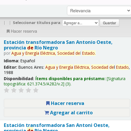
|
|
Seleccionar títulos para:
Hacer reserva
Estación transformadora San Antonio Oeste,
provincia
de
Río Negro
por
Agua
y
Energía
Eléctrica,
Sociedad
de
l
Estado
.
Idioma:
Español
Editor:
Buenos Aires:
Agua
y
Energía
Eléctrica,
Sociedad
de
l
Estado
,
1988
Disponibilidad:
Ítems disponibles para préstamo:
Signatura
topográfica:
621.374.5/A282/v.2
(3).
Hacer reserva
Agregar al carrito
Estación transformadora San Antoni Oeste,
provincia
de
Río Negro