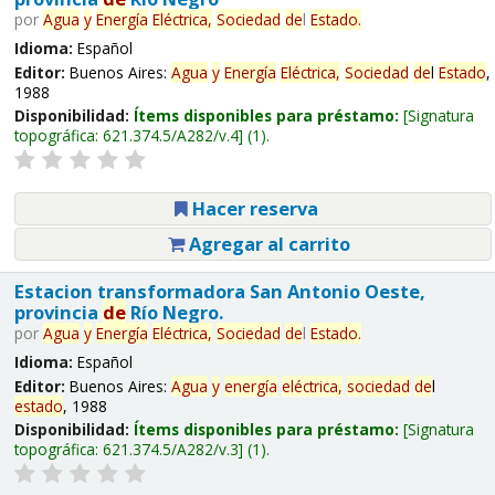
por
Agua
y
Energía
Eléctrica,
Sociedad
de
l
Estado
.
Idioma:
Español
Editor:
Buenos Aires:
Agua
y
Energía
Eléctrica,
Sociedad
de
l
Estado
,
1988
Disponibilidad:
Ítems disponibles para préstamo:
Signatura
topográfica:
621.374.5/A282/v.4
(1).
Hacer reserva
Agregar al carrito
Estacion transformadora San Antonio Oeste,
provincia
de
Río Negro.
por
Agua
y
Energía
Eléctrica,
Sociedad
de
l
Estado
.
Idioma:
Español
Editor:
Buenos Aires:
Agua
y
energía
eléctrica,
sociedad
de
l
estado
, 1988
Disponibilidad:
Ítems disponibles para préstamo:
Signatura
topográfica:
621.374.5/A282/v.3
(1).