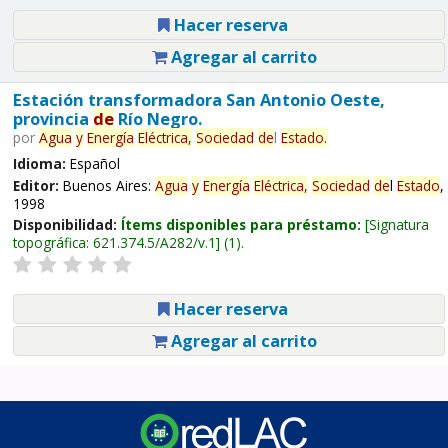
Hacer reserva
Agregar al carrito
Estación transformadora San Antonio Oeste,
provincia
de
Río Negro.
por
Agua
y
Energía
Eléctrica,
Sociedad
de
l
Estado
.
Idioma:
Español
Editor:
Buenos Aires:
Agua
y
Energía
Eléctrica,
Sociedad
de
l
Estado
,
1998
Disponibilidad:
Ítems disponibles para préstamo:
Signatura
topográfica:
621.374.5/A282/v.1
(1).
Hacer reserva
Agregar al carrito