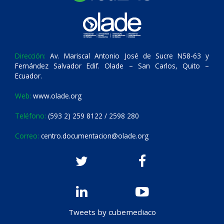
Dirección:
Av. Mariscal Antonio José de Sucre N58-63 y
Fernández Salvador Edif. Olade – San Carlos, Quito –
Ecuador.
Web:
www.olade.org
Teléfono:
(593 2) 259 8122 / 2598 280
Correo:
centro.documentacion@olade.org
Tweets by cubemediaco