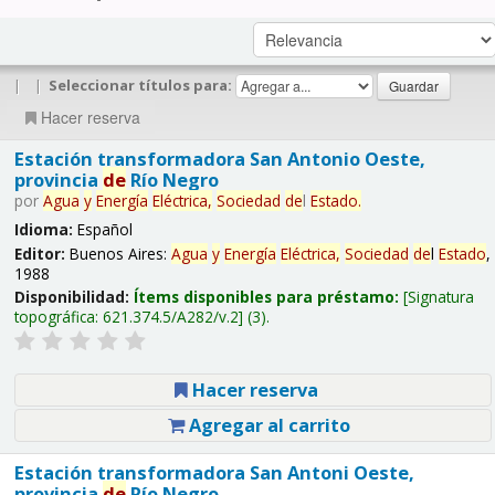
|
|
Seleccionar títulos para:
Hacer reserva
Estación transformadora San Antonio Oeste,
provincia
de
Río Negro
por
Agua
y
Energía
Eléctrica,
Sociedad
de
l
Estado
.
Idioma:
Español
Editor:
Buenos Aires:
Agua
y
Energía
Eléctrica,
Sociedad
de
l
Estado
,
1988
Disponibilidad:
Ítems disponibles para préstamo:
Signatura
topográfica:
621.374.5/A282/v.2
(3).
Hacer reserva
Agregar al carrito
Estación transformadora San Antoni Oeste,
provincia
de
Río Negro