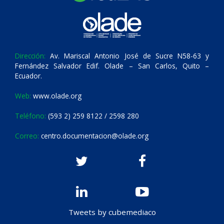
Dirección:
Av. Mariscal Antonio José de Sucre N58-63 y
Fernández Salvador Edif. Olade – San Carlos, Quito –
Ecuador.
Web:
www.olade.org
Teléfono:
(593 2) 259 8122 / 2598 280
Correo:
centro.documentacion@olade.org
Tweets by cubemediaco