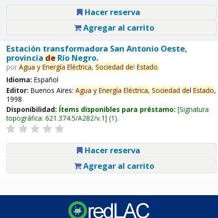
Hacer reserva
Agregar al carrito
Estación transformadora San Antonio Oeste,
provincia
de
Río Negro.
por
Agua
y
Energía
Eléctrica,
Sociedad
de
l
Estado
.
Idioma:
Español
Editor:
Buenos Aires:
Agua
y
Energía
Eléctrica,
Sociedad
de
l
Estado
,
1998
Disponibilidad:
Ítems disponibles para préstamo:
Signatura
topográfica:
621.374.5/A282/v.1
(1).
Hacer reserva
Agregar al carrito