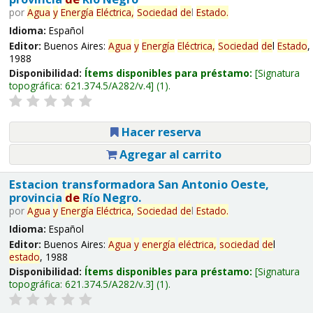
por
Agua
y
Energía
Eléctrica,
Sociedad
de
l
Estado
.
Idioma:
Español
Editor:
Buenos Aires:
Agua
y
Energía
Eléctrica,
Sociedad
de
l
Estado
,
1988
Disponibilidad:
Ítems disponibles para préstamo:
Signatura
topográfica:
621.374.5/A282/v.4
(1).
Hacer reserva
Agregar al carrito
Estacion transformadora San Antonio Oeste,
provincia
de
Río Negro.
por
Agua
y
Energía
Eléctrica,
Sociedad
de
l
Estado
.
Idioma:
Español
Editor:
Buenos Aires:
Agua
y
energía
eléctrica,
sociedad
de
l
estado
, 1988
Disponibilidad:
Ítems disponibles para préstamo:
Signatura
topográfica:
621.374.5/A282/v.3
(1).