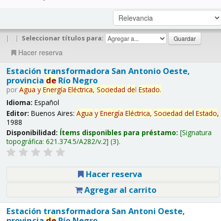
|
|
Seleccionar títulos para:
Hacer reserva
Estación transformadora San Antonio Oeste,
provincia
de
Río Negro
por
Agua
y
Energía
Eléctrica,
Sociedad
de
l
Estado
.
Idioma:
Español
Editor:
Buenos Aires:
Agua
y
Energía
Eléctrica,
Sociedad
de
l
Estado
,
1988
Disponibilidad:
Ítems disponibles para préstamo:
Signatura
topográfica:
621.374.5/A282/v.2
(3).
Hacer reserva
Agregar al carrito
Estación transformadora San Antoni Oeste,
provincia
de
Río Negro