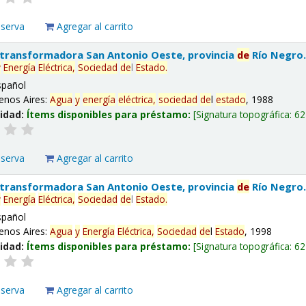
eserva
Agregar al carrito
 transformadora San Antonio Oeste, provincia
de
Río Negro
y
Energía
Eléctrica,
Sociedad
de
l
Estado
.
spañol
enos Aires:
Agua
y
energía
eléctrica,
sociedad
de
l
estado
, 1988
lidad:
Ítems disponibles para préstamo:
Signatura topográfica:
62
eserva
Agregar al carrito
 transformadora San Antonio Oeste, provincia
de
Río Negro
y
Energía
Eléctrica,
Sociedad
de
l
Estado
.
spañol
enos Aires:
Agua
y
Energía
Eléctrica,
Sociedad
de
l
Estado
, 1998
lidad:
Ítems disponibles para préstamo:
Signatura topográfica:
62
eserva
Agregar al carrito