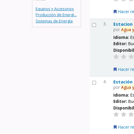
Equipos y Accesorios
Hacer r
Producción de Energí...
Sistemas de Energía
3.
Estacion
por
Agua
Idioma:
E
Editor:
Bu
Disponibi
Hacer r
4.
Estación
por
Agua
Idioma:
E
Editor:
Bu
Disponibi
Hacer r