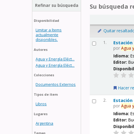
Refinar su búsqueda
Su búsqueda re
Disponibilidad
Limitar a ítems
Quitar resaltad
actualmente
disponibles.
1.
Estación
por
Agua
Autores
Idioma:
E
Agua y Energía Eléct...
Editor:
Bu
Agua y Energía Eléct...
Disponibi
Colecciones
Documentos Externos
Hacer r
Tipos de ítem
2.
Estación
Libros
por
Agua
Idioma:
E
Lugares
Editor:
Bu
Argentina
Disponibi
Temas