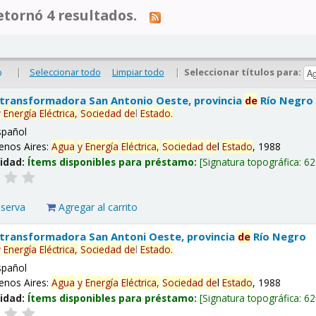
tornó 4 resultados.
|
Seleccionar todo
Limpiar todo
|
Seleccionar títulos para:
o
 transformadora San Antonio Oeste, provincia
de
Río Negro
y
Energía
Eléctrica,
Sociedad
de
l
Estado
.
spañol
enos Aires:
Agua
y
Energía
Eléctrica,
Sociedad
de
l
Estado
, 1988
lidad:
Ítems disponibles para préstamo:
Signatura topográfica:
62
eserva
Agregar al carrito
 transformadora San Antoni Oeste, provincia
de
Río Negro
y
Energía
Eléctrica,
Sociedad
de
l
Estado
.
spañol
enos Aires:
Agua
y
Energía
Eléctrica,
Sociedad
de
l
Estado
, 1988
lidad:
Ítems disponibles para préstamo:
Signatura topográfica:
62