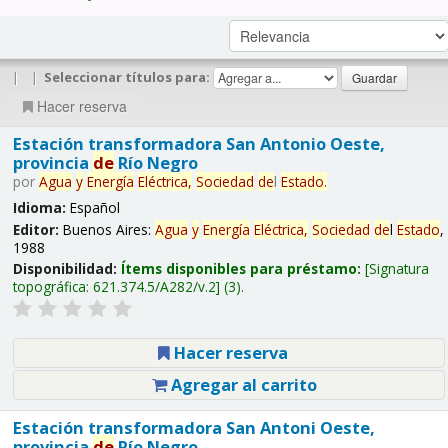
|
|
Seleccionar títulos para:
Hacer reserva
Estación transformadora San Antonio Oeste,
provincia
de
Río Negro
por
Agua
y
Energía
Eléctrica,
Sociedad
de
l
Estado
.
Idioma:
Español
Editor:
Buenos Aires:
Agua
y
Energía
Eléctrica,
Sociedad
de
l
Estado
,
1988
Disponibilidad:
Ítems disponibles para préstamo:
Signatura
topográfica:
621.374.5/A282/v.2
(3).
Hacer reserva
Agregar al carrito
Estación transformadora San Antoni Oeste,
provincia
de
Río Negro