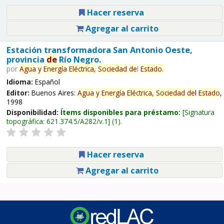
Hacer reserva
Agregar al carrito
Estación transformadora San Antonio Oeste,
provincia
de
Río Negro.
por
Agua
y
Energía
Eléctrica,
Sociedad
de
l
Estado
.
Idioma:
Español
Editor:
Buenos Aires:
Agua
y
Energía
Eléctrica,
Sociedad
de
l
Estado
,
1998
Disponibilidad:
Ítems disponibles para préstamo:
Signatura
topográfica:
621.374.5/A282/v.1
(1).
Hacer reserva
Agregar al carrito