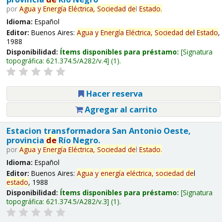
por
Agua
y
Energía
Eléctrica,
Sociedad
de
l
Estado
.
Idioma:
Español
Editor:
Buenos Aires:
Agua
y
Energía
Eléctrica,
Sociedad
de
l
Estado
,
1988
Disponibilidad:
Ítems disponibles para préstamo:
Signatura
topográfica:
621.374.5/A282/v.4
(1).
Hacer reserva
Agregar al carrito
Estacion transformadora San Antonio Oeste,
provincia
de
Río Negro.
por
Agua
y
Energía
Eléctrica,
Sociedad
de
l
Estado
.
Idioma:
Español
Editor:
Buenos Aires:
Agua
y
energía
eléctrica,
sociedad
de
l
estado
, 1988
Disponibilidad:
Ítems disponibles para préstamo:
Signatura
topográfica:
621.374.5/A282/v.3
(1).