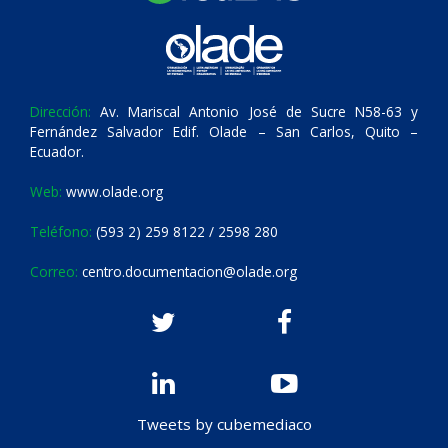
Dirección:
Av. Mariscal Antonio José de Sucre N58-63 y
Fernández Salvador Edif. Olade – San Carlos, Quito –
Ecuador.
Web:
www.olade.org
Teléfono:
(593 2) 259 8122 / 2598 280
Correo:
centro.documentacion@olade.org
Tweets by cubemediaco