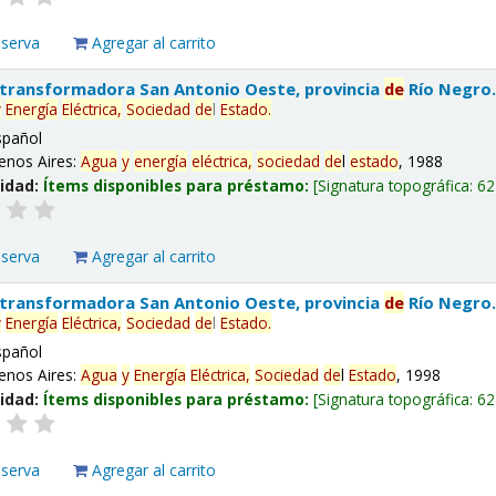
eserva
Agregar al carrito
 transformadora San Antonio Oeste, provincia
de
Río Negro
y
Energía
Eléctrica,
Sociedad
de
l
Estado
.
spañol
enos Aires:
Agua
y
energía
eléctrica,
sociedad
de
l
estado
, 1988
lidad:
Ítems disponibles para préstamo:
Signatura topográfica:
62
eserva
Agregar al carrito
 transformadora San Antonio Oeste, provincia
de
Río Negro
y
Energía
Eléctrica,
Sociedad
de
l
Estado
.
spañol
enos Aires:
Agua
y
Energía
Eléctrica,
Sociedad
de
l
Estado
, 1998
lidad:
Ítems disponibles para préstamo:
Signatura topográfica:
62
eserva
Agregar al carrito