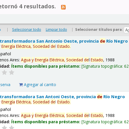
tornó 4 resultados.
|
Seleccionar todo
Limpiar todo
|
Seleccionar títulos para:
o
 transformadora San Antonio Oeste, provincia
de
Río Negro
y
Energía
Eléctrica,
Sociedad
de
l
Estado
.
spañol
enos Aires:
Agua
y
Energía
Eléctrica,
Sociedad
de
l
Estado
, 1988
lidad:
Ítems disponibles para préstamo:
Signatura topográfica:
62
eserva
Agregar al carrito
 transformadora San Antoni Oeste, provincia
de
Río Negro
y
Energía
Eléctrica,
Sociedad
de
l
Estado
.
spañol
enos Aires:
Agua
y
Energía
Eléctrica,
Sociedad
de
l
Estado
, 1988
lidad:
Ítems disponibles para préstamo:
Signatura topográfica:
62