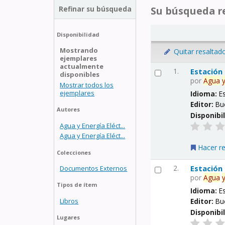
Refinar su búsqueda
Su búsqueda re
Disponibilidad
Mostrando
Quitar resaltad
ejemplares
actualmente
1.
Estación
disponibles
por
Agua
Mostrar todos los
ejemplares
Idioma:
E
Editor:
Bu
Autores
Disponibi
Agua y Energía Eléct...
Agua y Energía Eléct...
Hacer r
Colecciones
2.
Estación
Documentos Externos
por
Agua
Tipos de ítem
Idioma:
E
Libros
Editor:
Bu
Disponibi
Lugares