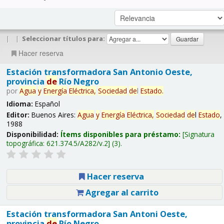
|
|
Seleccionar títulos para:
Hacer reserva
Estación transformadora San Antonio Oeste,
provincia
de
Río Negro
por
Agua
y
Energía
Eléctrica,
Sociedad
de
l
Estado
.
Idioma:
Español
Editor:
Buenos Aires:
Agua
y
Energía
Eléctrica,
Sociedad
de
l
Estado
,
1988
Disponibilidad:
Ítems disponibles para préstamo:
Signatura
topográfica:
621.374.5/A282/v.2
(3).
Hacer reserva
Agregar al carrito
Estación transformadora San Antoni Oeste,
provincia
de
Río Negro