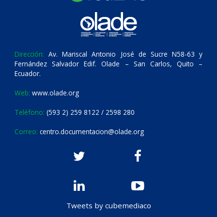
Dirección:
Av. Mariscal Antonio José de Sucre N58-63 y
Fernández Salvador Edif. Olade – San Carlos, Quito –
Ecuador.
Web:
www.olade.org
Teléfono:
(593 2) 259 8122 / 2598 280
Correo:
centro.documentacion@olade.org
Tweets by cubemediaco