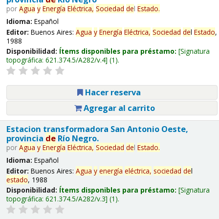
por
Agua
y
Energía
Eléctrica,
Sociedad
de
l
Estado
.
Idioma:
Español
Editor:
Buenos Aires:
Agua
y
Energía
Eléctrica,
Sociedad
de
l
Estado
,
1988
Disponibilidad:
Ítems disponibles para préstamo:
Signatura
topográfica:
621.374.5/A282/v.4
(1).
Hacer reserva
Agregar al carrito
Estacion transformadora San Antonio Oeste,
provincia
de
Río Negro.
por
Agua
y
Energía
Eléctrica,
Sociedad
de
l
Estado
.
Idioma:
Español
Editor:
Buenos Aires:
Agua
y
energía
eléctrica,
sociedad
de
l
estado
, 1988
Disponibilidad:
Ítems disponibles para préstamo:
Signatura
topográfica:
621.374.5/A282/v.3
(1).