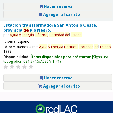
Hacer reserva
Agregar al carrito
Estación transformadora San Antonio Oeste,
provincia
de
Río Negro.
por
Agua
y
Energía
Eléctrica,
Sociedad
de
l
Estado
.
Idioma:
Español
Editor:
Buenos Aires:
Agua
y
Energía
Eléctrica,
Sociedad
de
l
Estado
,
1998
Disponibilidad:
Ítems disponibles para préstamo:
Signatura
topográfica:
621.374.5/A282/v.1
(1).
Hacer reserva
Agregar al carrito