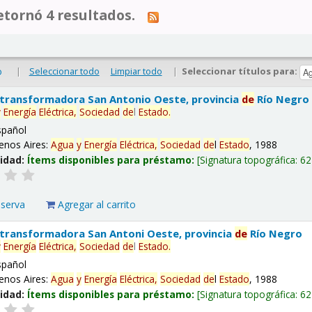
tornó 4 resultados.
|
Seleccionar todo
Limpiar todo
|
Seleccionar títulos para:
o
 transformadora San Antonio Oeste, provincia
de
Río Negro
y
Energía
Eléctrica,
Sociedad
de
l
Estado
.
spañol
enos Aires:
Agua
y
Energía
Eléctrica,
Sociedad
de
l
Estado
, 1988
lidad:
Ítems disponibles para préstamo:
Signatura topográfica:
62
eserva
Agregar al carrito
 transformadora San Antoni Oeste, provincia
de
Río Negro
y
Energía
Eléctrica,
Sociedad
de
l
Estado
.
spañol
enos Aires:
Agua
y
Energía
Eléctrica,
Sociedad
de
l
Estado
, 1988
lidad:
Ítems disponibles para préstamo:
Signatura topográfica:
62