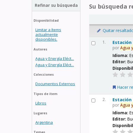
Refinar su búsqueda
Su búsqueda re
Disponibilidad
Limitar a ítems
Quitar resaltad
actualmente
disponibles.
1.
Estación
por
Agua
Autores
Idioma:
E
Agua y Energía Eléct...
Editor:
Bu
Agua y Energía Eléct...
Disponibi
Colecciones
Documentos Externos
Hacer r
Tipos de ítem
2.
Estación
Libros
por
Agua
Idioma:
E
Lugares
Editor:
Bu
Argentina
Disponibi
Temas