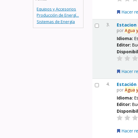
Equipos y Accesorios
Hacer r
Producción de Energí...
Sistemas de Energía
3.
Estacion
por
Agua
Idioma:
E
Editor:
Bu
Disponibi
Hacer r
4.
Estación
por
Agua
Idioma:
E
Editor:
Bu
Disponibi
Hacer r