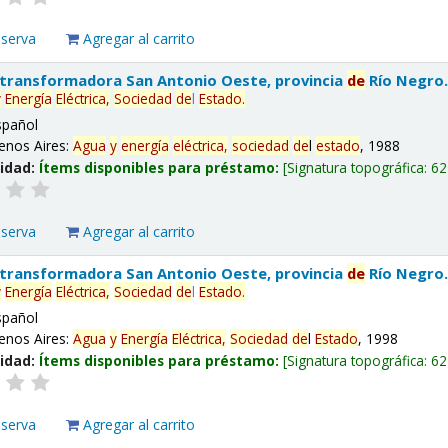
eserva
Agregar al carrito
 transformadora San Antonio Oeste, provincia
de
Río Negro
y
Energía
Eléctrica,
Sociedad
de
l
Estado
.
spañol
enos Aires:
Agua
y
energía
eléctrica,
sociedad
de
l
estado
, 1988
lidad:
Ítems disponibles para préstamo:
Signatura topográfica:
62
eserva
Agregar al carrito
 transformadora San Antonio Oeste, provincia
de
Río Negro
y
Energía
Eléctrica,
Sociedad
de
l
Estado
.
spañol
enos Aires:
Agua
y
Energía
Eléctrica,
Sociedad
de
l
Estado
, 1998
lidad:
Ítems disponibles para préstamo:
Signatura topográfica:
62
eserva
Agregar al carrito