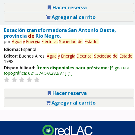
Hacer reserva
Agregar al carrito
Estación transformadora San Antonio Oeste,
provincia
de
Río Negro.
por
Agua
y
Energía
Eléctrica,
Sociedad
de
l
Estado
.
Idioma:
Español
Editor:
Buenos Aires:
Agua
y
Energía
Eléctrica,
Sociedad
de
l
Estado
,
1998
Disponibilidad:
Ítems disponibles para préstamo:
Signatura
topográfica:
621.374.5/A282/v.1
(1).
Hacer reserva
Agregar al carrito