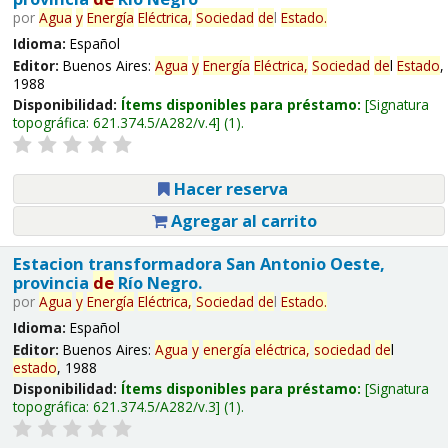
por
Agua
y
Energía
Eléctrica,
Sociedad
de
l
Estado
.
Idioma:
Español
Editor:
Buenos Aires:
Agua
y
Energía
Eléctrica,
Sociedad
de
l
Estado
,
1988
Disponibilidad:
Ítems disponibles para préstamo:
Signatura
topográfica:
621.374.5/A282/v.4
(1).
Hacer reserva
Agregar al carrito
Estacion transformadora San Antonio Oeste,
provincia
de
Río Negro.
por
Agua
y
Energía
Eléctrica,
Sociedad
de
l
Estado
.
Idioma:
Español
Editor:
Buenos Aires:
Agua
y
energía
eléctrica,
sociedad
de
l
estado
, 1988
Disponibilidad:
Ítems disponibles para préstamo:
Signatura
topográfica:
621.374.5/A282/v.3
(1).