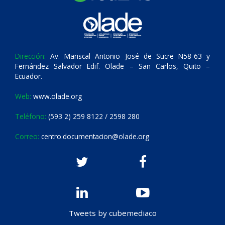
Dirección:
Av. Mariscal Antonio José de Sucre N58-63 y
Fernández Salvador Edif. Olade – San Carlos, Quito –
Ecuador.
Web:
www.olade.org
Teléfono:
(593 2) 259 8122 / 2598 280
Correo:
centro.documentacion@olade.org
Tweets by cubemediaco