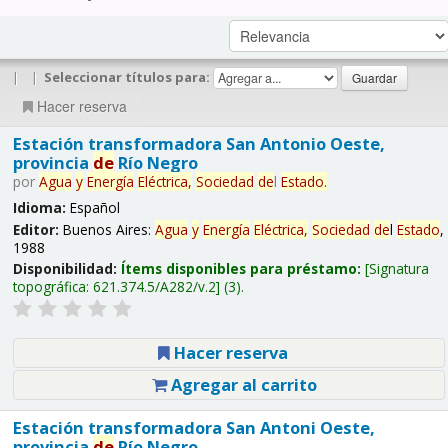
|
|
Seleccionar títulos para:
Hacer reserva
Estación transformadora San Antonio Oeste,
provincia
de
Río Negro
por
Agua
y
Energía
Eléctrica,
Sociedad
de
l
Estado
.
Idioma:
Español
Editor:
Buenos Aires:
Agua
y
Energía
Eléctrica,
Sociedad
de
l
Estado
,
1988
Disponibilidad:
Ítems disponibles para préstamo:
Signatura
topográfica:
621.374.5/A282/v.2
(3).
Hacer reserva
Agregar al carrito
Estación transformadora San Antoni Oeste,
provincia
de
Río Negro