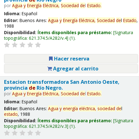
por
Agua
y
Energía
Eléctrica,
Sociedad
de
l
Estado
.
Idioma:
Español
Editor:
Buenos Aires:
Agua
y
Energía
Eléctrica,
Sociedad
de
l
Estado
,
1988
Disponibilidad:
Ítems disponibles para préstamo:
Signatura
topográfica:
621.374.5/A282/v.4
(1).
Hacer reserva
Agregar al carrito
Estacion transformadora San Antonio Oeste,
provincia
de
Río Negro.
por
Agua
y
Energía
Eléctrica,
Sociedad
de
l
Estado
.
Idioma:
Español
Editor:
Buenos Aires:
Agua
y
energía
eléctrica,
sociedad
de
l
estado
, 1988
Disponibilidad:
Ítems disponibles para préstamo:
Signatura
topográfica:
621.374.5/A282/v.3
(1).