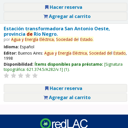
Hacer reserva
Agregar al carrito
Estación transformadora San Antonio Oeste,
provincia
de
Río Negro.
por
Agua
y
Energía
Eléctrica,
Sociedad
de
l
Estado
.
Idioma:
Español
Editor:
Buenos Aires:
Agua
y
Energía
Eléctrica,
Sociedad
de
l
Estado
,
1998
Disponibilidad:
Ítems disponibles para préstamo:
Signatura
topográfica:
621.374.5/A282/v.1
(1).
Hacer reserva
Agregar al carrito