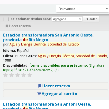
|
|
Seleccionar títulos para:
Hacer reserva
Estación transformadora San Antonio Oeste,
provincia
de
Río Negro
por
Agua
y
Energía
Eléctrica,
Sociedad
de
l
Estado
.
Idioma:
Español
Editor:
Buenos Aires:
Agua
y
Energía
Eléctrica,
Sociedad
de
l
Estado
,
1988
Disponibilidad:
Ítems disponibles para préstamo:
Signatura
topográfica:
621.374.5/A282/v.2
(3).
Hacer reserva
Agregar al carrito
Estación transformadora San Antoni Oeste,
provincia
de
Río Negro