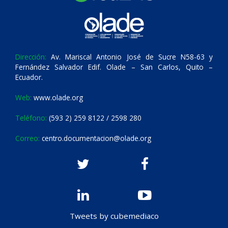
Dirección:
Av. Mariscal Antonio José de Sucre N58-63 y
Fernández Salvador Edif. Olade – San Carlos, Quito –
Ecuador.
Web:
www.olade.org
Teléfono:
(593 2) 259 8122 / 2598 280
Correo:
centro.documentacion@olade.org
Tweets by cubemediaco