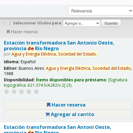
|
|
Seleccionar títulos para:
Hacer reserva
Estación transformadora San Antonio Oeste,
provincia
de
Río Negro
por
Agua
y
Energía
Eléctrica,
Sociedad
de
l
Estado
.
Idioma:
Español
Editor:
Buenos Aires:
Agua
y
Energía
Eléctrica,
Sociedad
de
l
Estado
,
1988
Disponibilidad:
Ítems disponibles para préstamo:
Signatura
topográfica:
621.374.5/A282/v.2
(3).
Hacer reserva
Agregar al carrito
Estación transformadora San Antoni Oeste,
provincia
de
Río Negro