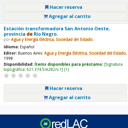
Hacer reserva
Agregar al carrito
Estación transformadora San Antonio Oeste,
provincia
de
Río Negro.
por
Agua
y
Energía
Eléctrica,
Sociedad
de
l
Estado
.
Idioma:
Español
Editor:
Buenos Aires:
Agua
y
Energía
Eléctrica,
Sociedad
de
l
Estado
,
1998
Disponibilidad:
Ítems disponibles para préstamo:
Signatura
topográfica:
621.374.5/A282/v.1
(1).
Hacer reserva
Agregar al carrito