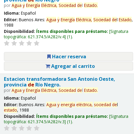
por
Agua
y
Energía
Eléctrica,
Sociedad
de
l
Estado
.
Idioma:
Español
Editor:
Buenos Aires:
Agua
y
Energía
Eléctrica,
Sociedad
de
l
Estado
,
1988
Disponibilidad:
Ítems disponibles para préstamo:
Signatura
topográfica:
621.374.5/A282/v.4
(1).
Hacer reserva
Agregar al carrito
Estacion transformadora San Antonio Oeste,
provincia
de
Río Negro.
por
Agua
y
Energía
Eléctrica,
Sociedad
de
l
Estado
.
Idioma:
Español
Editor:
Buenos Aires:
Agua
y
energía
eléctrica,
sociedad
de
l
estado
, 1988
Disponibilidad:
Ítems disponibles para préstamo:
Signatura
topográfica:
621.374.5/A282/v.3
(1).