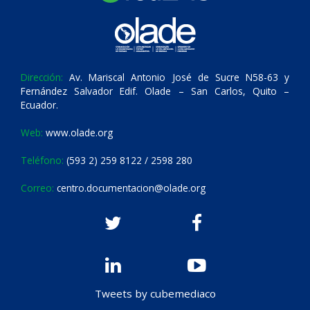
Dirección:
Av. Mariscal Antonio José de Sucre N58-63 y
Fernández Salvador Edif. Olade – San Carlos, Quito –
Ecuador.
Web:
www.olade.org
Teléfono:
(593 2) 259 8122 / 2598 280
Correo:
centro.documentacion@olade.org
Tweets by cubemediaco