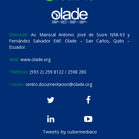
Dirección:
Av. Mariscal Antonio José de Sucre N58-63 y
Fernández Salvador Edif. Olade – San Carlos, Quito –
Ecuador.
Web:
www.olade.org
Teléfono:
(593 2) 259 8122 / 2598 280
Correo:
centro.documentacion@olade.org
Tweets by cubemediaco