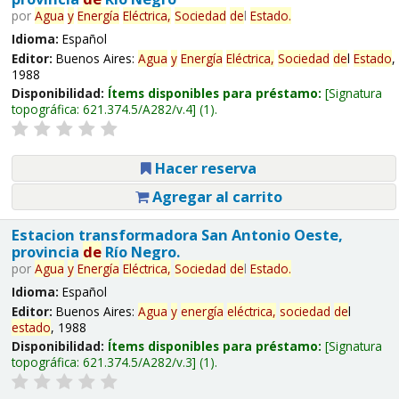
por
Agua
y
Energía
Eléctrica,
Sociedad
de
l
Estado
.
Idioma:
Español
Editor:
Buenos Aires:
Agua
y
Energía
Eléctrica,
Sociedad
de
l
Estado
,
1988
Disponibilidad:
Ítems disponibles para préstamo:
Signatura
topográfica:
621.374.5/A282/v.4
(1).
Hacer reserva
Agregar al carrito
Estacion transformadora San Antonio Oeste,
provincia
de
Río Negro.
por
Agua
y
Energía
Eléctrica,
Sociedad
de
l
Estado
.
Idioma:
Español
Editor:
Buenos Aires:
Agua
y
energía
eléctrica,
sociedad
de
l
estado
, 1988
Disponibilidad:
Ítems disponibles para préstamo:
Signatura
topográfica:
621.374.5/A282/v.3
(1).