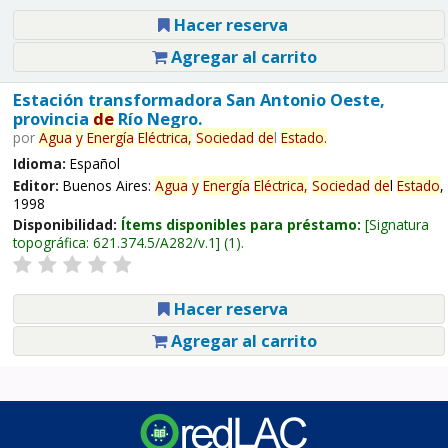
Hacer reserva
Agregar al carrito
Estación transformadora San Antonio Oeste,
provincia
de
Río Negro.
por
Agua
y
Energía
Eléctrica,
Sociedad
de
l
Estado
.
Idioma:
Español
Editor:
Buenos Aires:
Agua
y
Energía
Eléctrica,
Sociedad
de
l
Estado
,
1998
Disponibilidad:
Ítems disponibles para préstamo:
Signatura
topográfica:
621.374.5/A282/v.1
(1).
Hacer reserva
Agregar al carrito