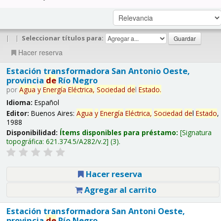
|
|
Seleccionar títulos para:
Hacer reserva
Estación transformadora San Antonio Oeste,
provincia
de
Río Negro
por
Agua
y
Energía
Eléctrica,
Sociedad
de
l
Estado
.
Idioma:
Español
Editor:
Buenos Aires:
Agua
y
Energía
Eléctrica,
Sociedad
de
l
Estado
,
1988
Disponibilidad:
Ítems disponibles para préstamo:
Signatura
topográfica:
621.374.5/A282/v.2
(3).
Hacer reserva
Agregar al carrito
Estación transformadora San Antoni Oeste,
provincia
de
Río Negro