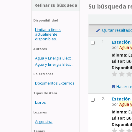
Refinar su búsqueda
Su búsqueda re
Disponibilidad
Limitar a ítems
Quitar resaltad
actualmente
disponibles.
1.
Estación
por
Agua
Autores
Idioma:
E
Agua y Energía Eléct...
Editor:
Bu
Agua y Energía Eléct...
Disponibi
Colecciones
Documentos Externos
Hacer r
Tipos de ítem
2.
Estación
Libros
por
Agua
Idioma:
E
Lugares
Editor:
Bu
Argentina
Disponibi
Temas