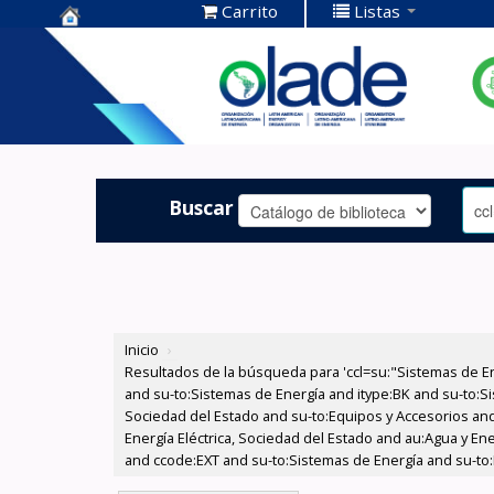
Carrito
Listas
Centro de
Documentación
OLADE -
Buscar
Inicio
›
Resultados de la búsqueda para 'ccl=su:"Sistemas de E
and su-to:Sistemas de Energía and itype:BK and su-to:Si
Sociedad del Estado and su-to:Equipos y Accesorios and
Energía Eléctrica, Sociedad del Estado and au:Agua y En
and ccode:EXT and su-to:Sistemas de Energía and su-to: