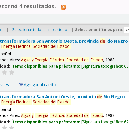
tornó 4 resultados.
|
Seleccionar todo
Limpiar todo
|
Seleccionar títulos para:
o
 transformadora San Antonio Oeste, provincia
de
Río Negro
y
Energía
Eléctrica,
Sociedad
de
l
Estado
.
spañol
enos Aires:
Agua
y
Energía
Eléctrica,
Sociedad
de
l
Estado
, 1988
lidad:
Ítems disponibles para préstamo:
Signatura topográfica:
62
eserva
Agregar al carrito
 transformadora San Antoni Oeste, provincia
de
Río Negro
y
Energía
Eléctrica,
Sociedad
de
l
Estado
.
spañol
enos Aires:
Agua
y
Energía
Eléctrica,
Sociedad
de
l
Estado
, 1988
lidad:
Ítems disponibles para préstamo:
Signatura topográfica:
62