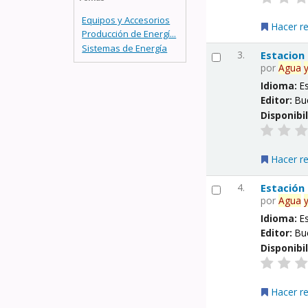
Equipos y Accesorios
Hacer r
Producción de Energí...
Sistemas de Energía
3.
Estacion
por
Agua
Idioma:
E
Editor:
Bu
Disponibi
Hacer r
4.
Estación
por
Agua
Idioma:
E
Editor:
Bu
Disponibi
Hacer r