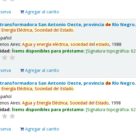
eserva
Agregar al carrito
 transformadora San Antonio Oeste, provincia
de
Río Negro
y
Energía
Eléctrica,
Sociedad
de
l
Estado
.
spañol
enos Aires:
Agua
y
energía
eléctrica,
sociedad
de
l
estado
, 1988
lidad:
Ítems disponibles para préstamo:
Signatura topográfica:
62
eserva
Agregar al carrito
 transformadora San Antonio Oeste, provincia
de
Río Negro
y
Energía
Eléctrica,
Sociedad
de
l
Estado
.
spañol
enos Aires:
Agua
y
Energía
Eléctrica,
Sociedad
de
l
Estado
, 1998
lidad:
Ítems disponibles para préstamo:
Signatura topográfica:
62
eserva
Agregar al carrito