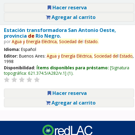
Hacer reserva
Agregar al carrito
Estación transformadora San Antonio Oeste,
provincia
de
Río Negro.
por
Agua
y
Energía
Eléctrica,
Sociedad
de
l
Estado
.
Idioma:
Español
Editor:
Buenos Aires:
Agua
y
Energía
Eléctrica,
Sociedad
de
l
Estado
,
1998
Disponibilidad:
Ítems disponibles para préstamo:
Signatura
topográfica:
621.374.5/A282/v.1
(1).
Hacer reserva
Agregar al carrito