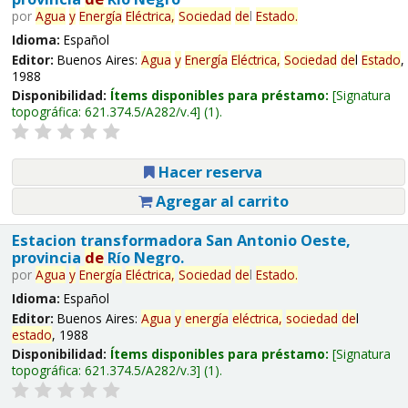
por
Agua
y
Energía
Eléctrica,
Sociedad
de
l
Estado
.
Idioma:
Español
Editor:
Buenos Aires:
Agua
y
Energía
Eléctrica,
Sociedad
de
l
Estado
,
1988
Disponibilidad:
Ítems disponibles para préstamo:
Signatura
topográfica:
621.374.5/A282/v.4
(1).
Hacer reserva
Agregar al carrito
Estacion transformadora San Antonio Oeste,
provincia
de
Río Negro.
por
Agua
y
Energía
Eléctrica,
Sociedad
de
l
Estado
.
Idioma:
Español
Editor:
Buenos Aires:
Agua
y
energía
eléctrica,
sociedad
de
l
estado
, 1988
Disponibilidad:
Ítems disponibles para préstamo:
Signatura
topográfica:
621.374.5/A282/v.3
(1).