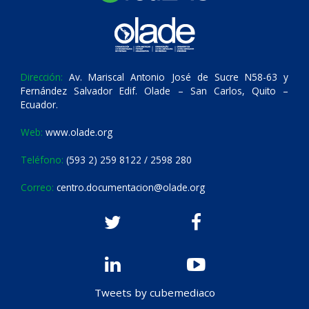
Dirección:
Av. Mariscal Antonio José de Sucre N58-63 y
Fernández Salvador Edif. Olade – San Carlos, Quito –
Ecuador.
Web:
www.olade.org
Teléfono:
(593 2) 259 8122 / 2598 280
Correo:
centro.documentacion@olade.org
Tweets by cubemediaco