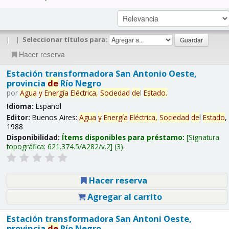
|
|
Seleccionar títulos para:
Hacer reserva
Estación transformadora San Antonio Oeste,
provincia
de
Río Negro
por
Agua
y
Energía
Eléctrica,
Sociedad
de
l
Estado
.
Idioma:
Español
Editor:
Buenos Aires:
Agua
y
Energía
Eléctrica,
Sociedad
de
l
Estado
,
1988
Disponibilidad:
Ítems disponibles para préstamo:
Signatura
topográfica:
621.374.5/A282/v.2
(3).
Hacer reserva
Agregar al carrito
Estación transformadora San Antoni Oeste,
provincia
de
Río Negro