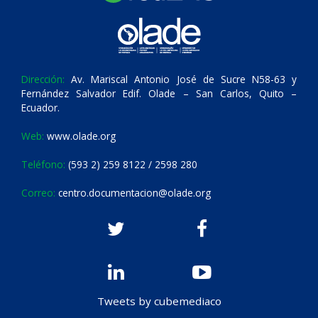
Dirección:
Av. Mariscal Antonio José de Sucre N58-63 y
Fernández Salvador Edif. Olade – San Carlos, Quito –
Ecuador.
Web:
www.olade.org
Teléfono:
(593 2) 259 8122 / 2598 280
Correo:
centro.documentacion@olade.org
Tweets by cubemediaco