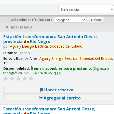
|
|
Seleccionar títulos para:
Hacer reserva
Estación transformadora San Antonio Oeste,
provincia
de
Río Negro
por
Agua
y
Energía
Eléctrica,
Sociedad
de
l
Estado
.
Idioma:
Español
Editor:
Buenos Aires:
Agua
y
Energía
Eléctrica,
Sociedad
de
l
Estado
,
1988
Disponibilidad:
Ítems disponibles para préstamo:
Signatura
topográfica:
621.374.5/A282/v.2
(3).
Hacer reserva
Agregar al carrito
Estación transformadora San Antoni Oeste,
provincia
de
Río Negro