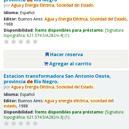
por
Agua
y
Energía
Eléctrica,
Sociedad
de
l
Estado
.
Idioma:
Español
Editor:
Buenos Aires:
Agua
y
Energía
Eléctrica,
Sociedad
de
l
Estado
,
1988
Disponibilidad:
Ítems disponibles para préstamo:
Signatura
topográfica:
621.374.5/A282/v.4
(1).
Hacer reserva
Agregar al carrito
Estacion transformadora San Antonio Oeste,
provincia
de
Río Negro.
por
Agua
y
Energía
Eléctrica,
Sociedad
de
l
Estado
.
Idioma:
Español
Editor:
Buenos Aires:
Agua
y
energía
eléctrica,
sociedad
de
l
estado
, 1988
Disponibilidad:
Ítems disponibles para préstamo:
Signatura
topográfica:
621.374.5/A282/v.3
(1).