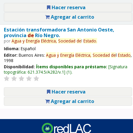
Hacer reserva
Agregar al carrito
Estación transformadora San Antonio Oeste,
provincia
de
Río Negro.
por
Agua
y
Energía
Eléctrica,
Sociedad
de
l
Estado
.
Idioma:
Español
Editor:
Buenos Aires:
Agua
y
Energía
Eléctrica,
Sociedad
de
l
Estado
,
1998
Disponibilidad:
Ítems disponibles para préstamo:
Signatura
topográfica:
621.374.5/A282/v.1
(1).
Hacer reserva
Agregar al carrito