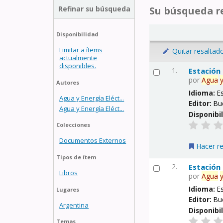
Refinar su búsqueda
Su búsqueda re
Disponibilidad
Limitar a ítems
Quitar resaltad
actualmente
disponibles.
1.
Estación
por
Agua
Autores
Idioma:
E
Agua y Energía Eléct...
Editor:
Bu
Agua y Energía Eléct...
Disponibi
Colecciones
Documentos Externos
Hacer r
Tipos de ítem
2.
Estación
Libros
por
Agua
Idioma:
E
Lugares
Editor:
Bu
Argentina
Disponibi
Temas