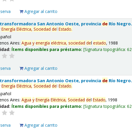
eserva
Agregar al carrito
 transformadora San Antonio Oeste, provincia
de
Río Negro
y
Energía
Eléctrica,
Sociedad
de
l
Estado
.
spañol
enos Aires:
Agua
y
energía
eléctrica,
sociedad
de
l
estado
, 1988
lidad:
Ítems disponibles para préstamo:
Signatura topográfica:
62
eserva
Agregar al carrito
 transformadora San Antonio Oeste, provincia
de
Río Negro
y
Energía
Eléctrica,
Sociedad
de
l
Estado
.
spañol
enos Aires:
Agua
y
Energía
Eléctrica,
Sociedad
de
l
Estado
, 1998
lidad:
Ítems disponibles para préstamo:
Signatura topográfica:
62
eserva
Agregar al carrito