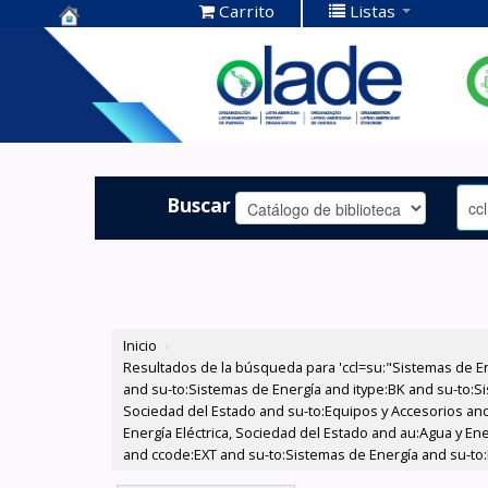
Carrito
Listas
Centro de
Documentación
OLADE -
Buscar
Inicio
›
Resultados de la búsqueda para 'ccl=su:"Sistemas de E
and su-to:Sistemas de Energía and itype:BK and su-to:Si
Sociedad del Estado and su-to:Equipos y Accesorios and
Energía Eléctrica, Sociedad del Estado and au:Agua y En
and ccode:EXT and su-to:Sistemas de Energía and su-to: