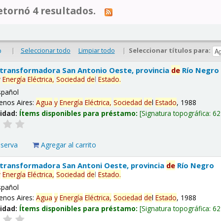
tornó 4 resultados.
|
Seleccionar todo
Limpiar todo
|
Seleccionar títulos para:
o
 transformadora San Antonio Oeste, provincia
de
Río Negro
y
Energía
Eléctrica,
Sociedad
de
l
Estado
.
spañol
enos Aires:
Agua
y
Energía
Eléctrica,
Sociedad
de
l
Estado
, 1988
lidad:
Ítems disponibles para préstamo:
Signatura topográfica:
62
eserva
Agregar al carrito
 transformadora San Antoni Oeste, provincia
de
Río Negro
y
Energía
Eléctrica,
Sociedad
de
l
Estado
.
spañol
enos Aires:
Agua
y
Energía
Eléctrica,
Sociedad
de
l
Estado
, 1988
lidad:
Ítems disponibles para préstamo:
Signatura topográfica:
62