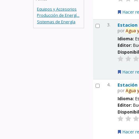
Equipos y Accesorios
Hacer r
Producción de Energí...
Sistemas de Energía
3.
Estacion
por
Agua
Idioma:
E
Editor:
Bu
Disponibi
Hacer r
4.
Estación
por
Agua
Idioma:
E
Editor:
Bu
Disponibi
Hacer r