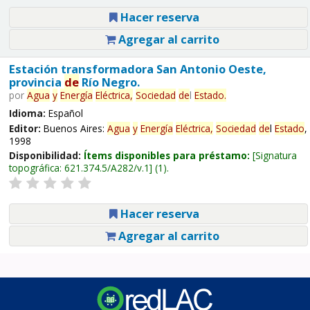
Hacer reserva
Agregar al carrito
Estación transformadora San Antonio Oeste,
provincia
de
Río Negro.
por
Agua
y
Energía
Eléctrica,
Sociedad
de
l
Estado
.
Idioma:
Español
Editor:
Buenos Aires:
Agua
y
Energía
Eléctrica,
Sociedad
de
l
Estado
,
1998
Disponibilidad:
Ítems disponibles para préstamo:
Signatura
topográfica:
621.374.5/A282/v.1
(1).
Hacer reserva
Agregar al carrito