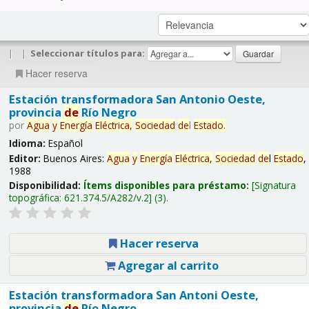
|
|
Seleccionar títulos para:
Hacer reserva
Estación transformadora San Antonio Oeste,
provincia
de
Río Negro
por
Agua
y
Energía
Eléctrica,
Sociedad
de
l
Estado
.
Idioma:
Español
Editor:
Buenos Aires:
Agua
y
Energía
Eléctrica,
Sociedad
de
l
Estado
,
1988
Disponibilidad:
Ítems disponibles para préstamo:
Signatura
topográfica:
621.374.5/A282/v.2
(3).
Hacer reserva
Agregar al carrito
Estación transformadora San Antoni Oeste,
provincia
de
Río Negro