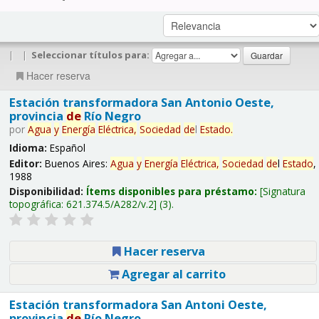
|
|
Seleccionar títulos para:
Hacer reserva
Estación transformadora San Antonio Oeste,
provincia
de
Río Negro
por
Agua
y
Energía
Eléctrica,
Sociedad
de
l
Estado
.
Idioma:
Español
Editor:
Buenos Aires:
Agua
y
Energía
Eléctrica,
Sociedad
de
l
Estado
,
1988
Disponibilidad:
Ítems disponibles para préstamo:
Signatura
topográfica:
621.374.5/A282/v.2
(3).
Hacer reserva
Agregar al carrito
Estación transformadora San Antoni Oeste,
provincia
de
Río Negro