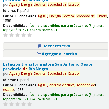
por
Agua
y
Energía
Eléctrica,
Sociedad
de
l
Estado
.
Idioma:
Español
Editor:
Buenos Aires:
Agua
y
Energía
Eléctrica,
Sociedad
de
l
Estado
,
1988
Disponibilidad:
Ítems disponibles para préstamo:
Signatura
topográfica:
621.374.5/A282/v.4
(1).
Hacer reserva
Agregar al carrito
Estacion transformadora San Antonio Oeste,
provincia
de
Río Negro.
por
Agua
y
Energía
Eléctrica,
Sociedad
de
l
Estado
.
Idioma:
Español
Editor:
Buenos Aires:
Agua
y
energía
eléctrica,
sociedad
de
l
estado
, 1988
Disponibilidad:
Ítems disponibles para préstamo:
Signatura
topográfica:
621.374.5/A282/v.3
(1).