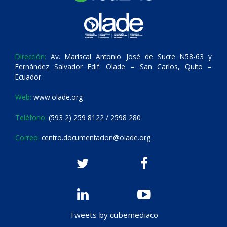
Dirección:
Av. Mariscal Antonio José de Sucre N58-63 y
Fernández Salvador Edif. Olade – San Carlos, Quito –
Ecuador.
Web:
www.olade.org
Teléfono:
(593 2) 259 8122 / 2598 280
Correo:
centro.documentacion@olade.org
Tweets by cubemediaco