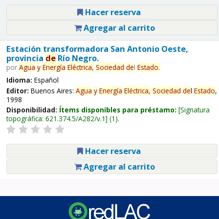
Hacer reserva
Agregar al carrito
Estación transformadora San Antonio Oeste,
provincia
de
Río Negro.
por
Agua
y
Energía
Eléctrica,
Sociedad
de
l
Estado
.
Idioma:
Español
Editor:
Buenos Aires:
Agua
y
Energía
Eléctrica,
Sociedad
de
l
Estado
,
1998
Disponibilidad:
Ítems disponibles para préstamo:
Signatura
topográfica:
621.374.5/A282/v.1
(1).
Hacer reserva
Agregar al carrito