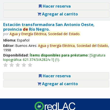
Hacer reserva
Agregar al carrito
Estación transformadora San Antonio Oeste,
provincia
de
Río Negro.
por
Agua
y
Energía
Eléctrica,
Sociedad
de
l
Estado
.
Idioma:
Español
Editor:
Buenos Aires:
Agua
y
Energía
Eléctrica,
Sociedad
de
l
Estado
,
1998
Disponibilidad:
Ítems disponibles para préstamo:
Signatura
topográfica:
621.374.5/A282/v.1
(1).
Hacer reserva
Agregar al carrito