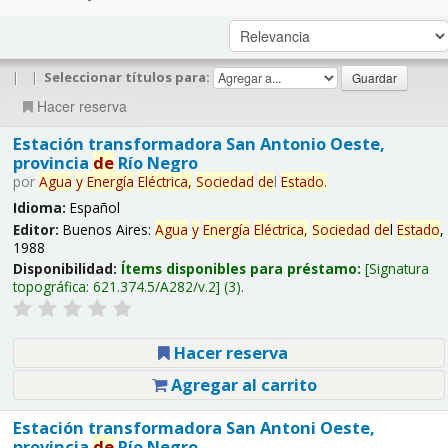
|
|
Seleccionar títulos para:
Hacer reserva
Estación transformadora San Antonio Oeste,
provincia
de
Río Negro
por
Agua
y
Energía
Eléctrica,
Sociedad
de
l
Estado
.
Idioma:
Español
Editor:
Buenos Aires:
Agua
y
Energía
Eléctrica,
Sociedad
de
l
Estado
,
1988
Disponibilidad:
Ítems disponibles para préstamo:
Signatura
topográfica:
621.374.5/A282/v.2
(3).
Hacer reserva
Agregar al carrito
Estación transformadora San Antoni Oeste,
provincia
de
Río Negro