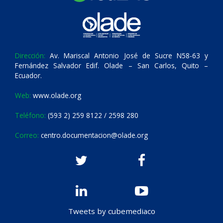
Dirección:
Av. Mariscal Antonio José de Sucre N58-63 y
Fernández Salvador Edif. Olade – San Carlos, Quito –
Ecuador.
Web:
www.olade.org
Teléfono:
(593 2) 259 8122 / 2598 280
Correo:
centro.documentacion@olade.org
Tweets by cubemediaco