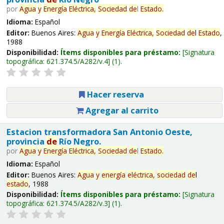
por
Agua
y
Energía
Eléctrica,
Sociedad
de
l
Estado
.
Idioma:
Español
Editor:
Buenos Aires:
Agua
y
Energía
Eléctrica,
Sociedad
de
l
Estado
,
1988
Disponibilidad:
Ítems disponibles para préstamo:
Signatura
topográfica:
621.374.5/A282/v.4
(1).
Hacer reserva
Agregar al carrito
Estacion transformadora San Antonio Oeste,
provincia
de
Río Negro.
por
Agua
y
Energía
Eléctrica,
Sociedad
de
l
Estado
.
Idioma:
Español
Editor:
Buenos Aires:
Agua
y
energía
eléctrica,
sociedad
de
l
estado
, 1988
Disponibilidad:
Ítems disponibles para préstamo:
Signatura
topográfica:
621.374.5/A282/v.3
(1).