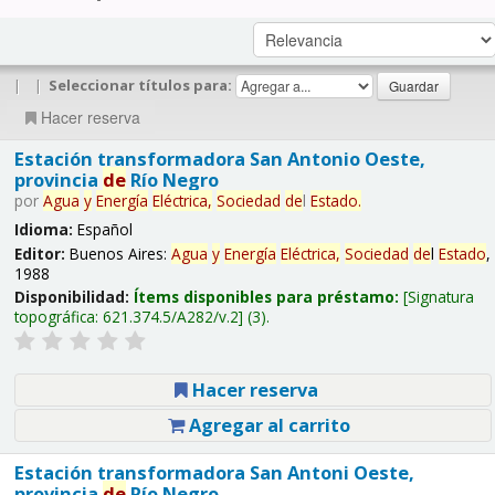
|
|
Seleccionar títulos para:
Hacer reserva
Estación transformadora San Antonio Oeste,
provincia
de
Río Negro
por
Agua
y
Energía
Eléctrica,
Sociedad
de
l
Estado
.
Idioma:
Español
Editor:
Buenos Aires:
Agua
y
Energía
Eléctrica,
Sociedad
de
l
Estado
,
1988
Disponibilidad:
Ítems disponibles para préstamo:
Signatura
topográfica:
621.374.5/A282/v.2
(3).
Hacer reserva
Agregar al carrito
Estación transformadora San Antoni Oeste,
provincia
de
Río Negro