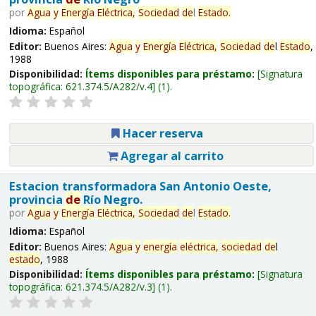
por
Agua
y
Energía
Eléctrica,
Sociedad
de
l
Estado
.
Idioma:
Español
Editor:
Buenos Aires:
Agua
y
Energía
Eléctrica,
Sociedad
de
l
Estado
,
1988
Disponibilidad:
Ítems disponibles para préstamo:
Signatura
topográfica:
621.374.5/A282/v.4
(1).
Hacer reserva
Agregar al carrito
Estacion transformadora San Antonio Oeste,
provincia
de
Río Negro.
por
Agua
y
Energía
Eléctrica,
Sociedad
de
l
Estado
.
Idioma:
Español
Editor:
Buenos Aires:
Agua
y
energía
eléctrica,
sociedad
de
l
estado
, 1988
Disponibilidad:
Ítems disponibles para préstamo:
Signatura
topográfica:
621.374.5/A282/v.3
(1).