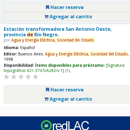
Hacer reserva
Agregar al carrito
Estación transformadora San Antonio Oeste,
provincia
de
Río Negro.
por
Agua
y
Energía
Eléctrica,
Sociedad
de
l
Estado
.
Idioma:
Español
Editor:
Buenos Aires:
Agua
y
Energía
Eléctrica,
Sociedad
de
l
Estado
,
1998
Disponibilidad:
Ítems disponibles para préstamo:
Signatura
topográfica:
621.374.5/A282/v.1
(1).
Hacer reserva
Agregar al carrito