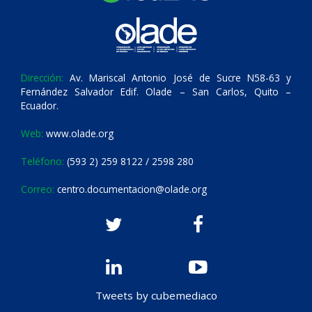
Dirección:
Av. Mariscal Antonio José de Sucre N58-63 y
Fernández Salvador Edif. Olade – San Carlos, Quito –
Ecuador.
Web:
www.olade.org
Teléfono:
(593 2) 259 8122 / 2598 280
Correo:
centro.documentacion@olade.org
Tweets by cubemediaco