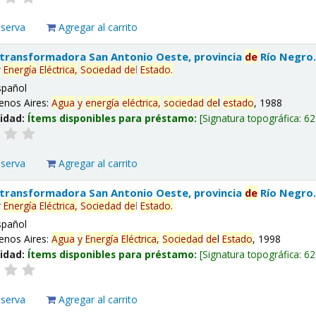
eserva
Agregar al carrito
 transformadora San Antonio Oeste, provincia
de
Río Negro
y
Energía
Eléctrica,
Sociedad
de
l
Estado
.
spañol
enos Aires:
Agua
y
energía
eléctrica,
sociedad
de
l
estado
, 1988
lidad:
Ítems disponibles para préstamo:
Signatura topográfica:
62
eserva
Agregar al carrito
 transformadora San Antonio Oeste, provincia
de
Río Negro
y
Energía
Eléctrica,
Sociedad
de
l
Estado
.
spañol
enos Aires:
Agua
y
Energía
Eléctrica,
Sociedad
de
l
Estado
, 1998
lidad:
Ítems disponibles para préstamo:
Signatura topográfica:
62
eserva
Agregar al carrito