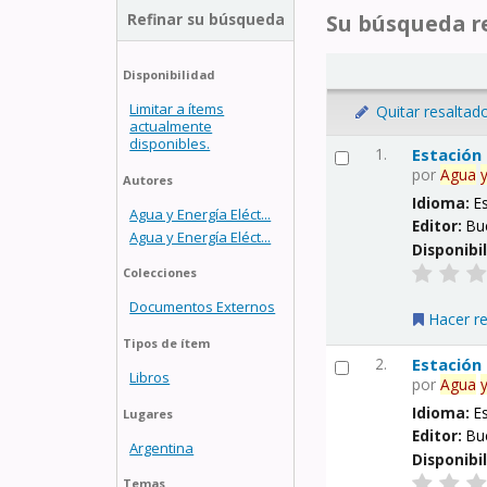
Refinar su búsqueda
Su búsqueda re
Disponibilidad
Limitar a ítems
Quitar resaltad
actualmente
disponibles.
1.
Estación
por
Agua
Autores
Idioma:
E
Agua y Energía Eléct...
Editor:
Bu
Agua y Energía Eléct...
Disponibi
Colecciones
Documentos Externos
Hacer r
Tipos de ítem
2.
Estación
Libros
por
Agua
Idioma:
E
Lugares
Editor:
Bu
Argentina
Disponibi
Temas