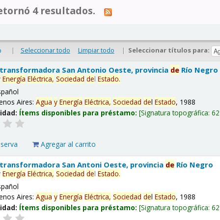
tornó 4 resultados.
|
Seleccionar todo
Limpiar todo
|
Seleccionar títulos para:
o
 transformadora San Antonio Oeste, provincia
de
Río Negro
y
Energía
Eléctrica,
Sociedad
de
l
Estado
.
spañol
enos Aires:
Agua
y
Energía
Eléctrica,
Sociedad
de
l
Estado
, 1988
lidad:
Ítems disponibles para préstamo:
Signatura topográfica:
62
eserva
Agregar al carrito
 transformadora San Antoni Oeste, provincia
de
Río Negro
y
Energía
Eléctrica,
Sociedad
de
l
Estado
.
spañol
enos Aires:
Agua
y
Energía
Eléctrica,
Sociedad
de
l
Estado
, 1988
lidad:
Ítems disponibles para préstamo:
Signatura topográfica:
62