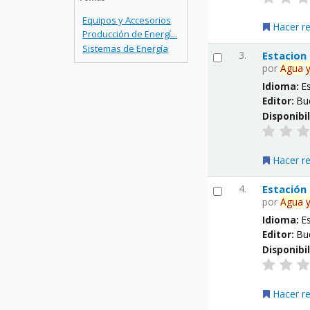
Equipos y Accesorios
Hacer r
Producción de Energí...
Sistemas de Energía
3.
Estacion
por
Agua
Idioma:
E
Editor:
Bu
Disponibi
Hacer r
4.
Estación
por
Agua
Idioma:
E
Editor:
Bu
Disponibi
Hacer r