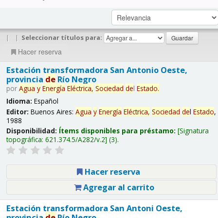
|
|
Seleccionar títulos para:
Hacer reserva
Estación transformadora San Antonio Oeste,
provincia
de
Río Negro
por
Agua
y
Energía
Eléctrica,
Sociedad
de
l
Estado
.
Idioma:
Español
Editor:
Buenos Aires:
Agua
y
Energía
Eléctrica,
Sociedad
de
l
Estado
,
1988
Disponibilidad:
Ítems disponibles para préstamo:
Signatura
topográfica:
621.374.5/A282/v.2
(3).
Hacer reserva
Agregar al carrito
Estación transformadora San Antoni Oeste,
provincia
de
Río Negro