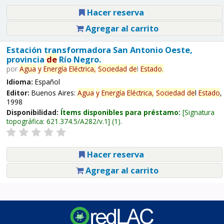
Hacer reserva
Agregar al carrito
Estación transformadora San Antonio Oeste,
provincia
de
Río Negro.
por
Agua
y
Energía
Eléctrica,
Sociedad
de
l
Estado
.
Idioma:
Español
Editor:
Buenos Aires:
Agua
y
Energía
Eléctrica,
Sociedad
de
l
Estado
,
1998
Disponibilidad:
Ítems disponibles para préstamo:
Signatura
topográfica:
621.374.5/A282/v.1
(1).
Hacer reserva
Agregar al carrito