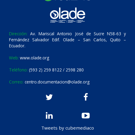
Dirección:
Av. Mariscal Antonio José de Sucre N58-63 y
Fernández Salvador Edif. Olade – San Carlos, Quito –
Ecuador.
Web:
www.olade.org
Teléfono:
(593 2) 259 8122 / 2598 280
Correo:
centro.documentacion@olade.org
Tweets by cubemediaco