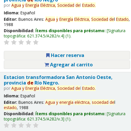
por
Agua
y
Energía
Eléctrica,
Sociedad
de
l
Estado
.
Idioma:
Español
Editor:
Buenos Aires:
Agua
y
Energía
Eléctrica,
Sociedad
de
l
Estado
,
1988
Disponibilidad:
Ítems disponibles para préstamo:
Signatura
topográfica:
621.374.5/A282/v.4
(1).
Hacer reserva
Agregar al carrito
Estacion transformadora San Antonio Oeste,
provincia
de
Río Negro.
por
Agua
y
Energía
Eléctrica,
Sociedad
de
l
Estado
.
Idioma:
Español
Editor:
Buenos Aires:
Agua
y
energía
eléctrica,
sociedad
de
l
estado
, 1988
Disponibilidad:
Ítems disponibles para préstamo:
Signatura
topográfica:
621.374.5/A282/v.3
(1).