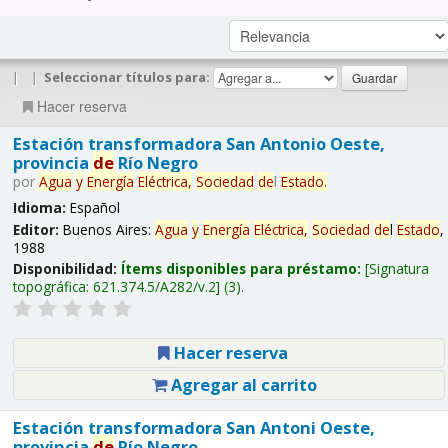
|
|
Seleccionar títulos para:
Hacer reserva
Estación transformadora San Antonio Oeste,
provincia
de
Río Negro
por
Agua
y
Energía
Eléctrica,
Sociedad
de
l
Estado
.
Idioma:
Español
Editor:
Buenos Aires:
Agua
y
Energía
Eléctrica,
Sociedad
de
l
Estado
,
1988
Disponibilidad:
Ítems disponibles para préstamo:
Signatura
topográfica:
621.374.5/A282/v.2
(3).
Hacer reserva
Agregar al carrito
Estación transformadora San Antoni Oeste,
provincia
de
Río Negro