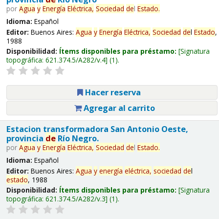
por
Agua
y
Energía
Eléctrica,
Sociedad
de
l
Estado
.
Idioma:
Español
Editor:
Buenos Aires:
Agua
y
Energía
Eléctrica,
Sociedad
de
l
Estado
,
1988
Disponibilidad:
Ítems disponibles para préstamo:
Signatura
topográfica:
621.374.5/A282/v.4
(1).
Hacer reserva
Agregar al carrito
Estacion transformadora San Antonio Oeste,
provincia
de
Río Negro.
por
Agua
y
Energía
Eléctrica,
Sociedad
de
l
Estado
.
Idioma:
Español
Editor:
Buenos Aires:
Agua
y
energía
eléctrica,
sociedad
de
l
estado
, 1988
Disponibilidad:
Ítems disponibles para préstamo:
Signatura
topográfica:
621.374.5/A282/v.3
(1).