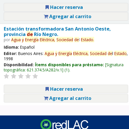
Hacer reserva
Agregar al carrito
Estación transformadora San Antonio Oeste,
provincia
de
Río Negro.
por
Agua
y
Energía
Eléctrica,
Sociedad
de
l
Estado
.
Idioma:
Español
Editor:
Buenos Aires:
Agua
y
Energía
Eléctrica,
Sociedad
de
l
Estado
,
1998
Disponibilidad:
Ítems disponibles para préstamo:
Signatura
topográfica:
621.374.5/A282/v.1
(1).
Hacer reserva
Agregar al carrito