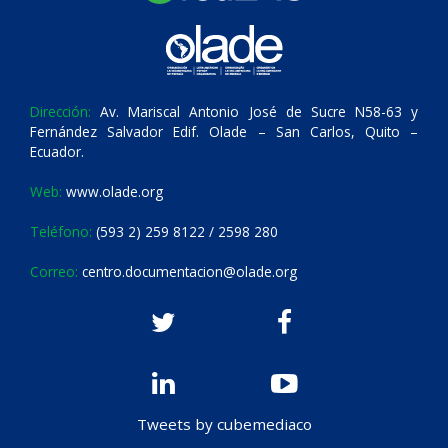
Dirección:
Av. Mariscal Antonio José de Sucre N58-63 y
Fernández Salvador Edif. Olade – San Carlos, Quito –
Ecuador.
Web:
www.olade.org
Teléfono:
(593 2) 259 8122 / 2598 280
Correo:
centro.documentacion@olade.org
Tweets by cubemediaco