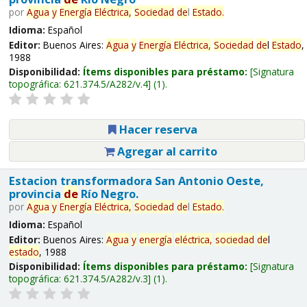
por
Agua
y
Energía
Eléctrica,
Sociedad
de
l
Estado
.
Idioma:
Español
Editor:
Buenos Aires:
Agua
y
Energía
Eléctrica,
Sociedad
de
l
Estado
,
1988
Disponibilidad:
Ítems disponibles para préstamo:
Signatura
topográfica:
621.374.5/A282/v.4
(1).
Hacer reserva
Agregar al carrito
Estacion transformadora San Antonio Oeste,
provincia
de
Río Negro.
por
Agua
y
Energía
Eléctrica,
Sociedad
de
l
Estado
.
Idioma:
Español
Editor:
Buenos Aires:
Agua
y
energía
eléctrica,
sociedad
de
l
estado
, 1988
Disponibilidad:
Ítems disponibles para préstamo:
Signatura
topográfica:
621.374.5/A282/v.3
(1).