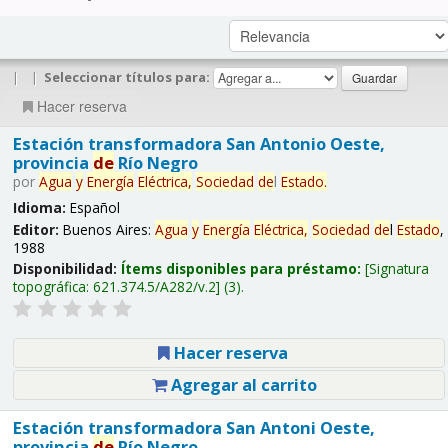
|
|
Seleccionar títulos para:
Hacer reserva
Estación transformadora San Antonio Oeste,
provincia
de
Río Negro
por
Agua
y
Energía
Eléctrica,
Sociedad
de
l
Estado
.
Idioma:
Español
Editor:
Buenos Aires:
Agua
y
Energía
Eléctrica,
Sociedad
de
l
Estado
,
1988
Disponibilidad:
Ítems disponibles para préstamo:
Signatura
topográfica:
621.374.5/A282/v.2
(3).
Hacer reserva
Agregar al carrito
Estación transformadora San Antoni Oeste,
provincia
de
Río Negro