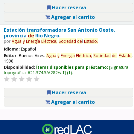
Hacer reserva
Agregar al carrito
Estación transformadora San Antonio Oeste,
provincia
de
Río Negro.
por
Agua
y
Energía
Eléctrica,
Sociedad
de
l
Estado
.
Idioma:
Español
Editor:
Buenos Aires:
Agua
y
Energía
Eléctrica,
Sociedad
de
l
Estado
,
1998
Disponibilidad:
Ítems disponibles para préstamo:
Signatura
topográfica:
621.374.5/A282/v.1
(1).
Hacer reserva
Agregar al carrito