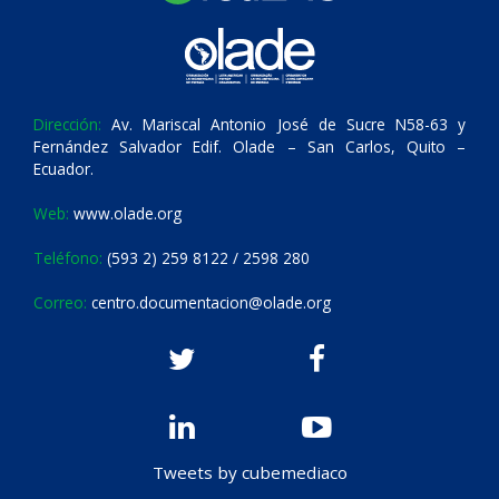
Dirección:
Av. Mariscal Antonio José de Sucre N58-63 y
Fernández Salvador Edif. Olade – San Carlos, Quito –
Ecuador.
Web:
www.olade.org
Teléfono:
(593 2) 259 8122 / 2598 280
Correo:
centro.documentacion@olade.org
Tweets by cubemediaco