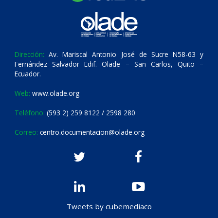
Dirección:
Av. Mariscal Antonio José de Sucre N58-63 y
Fernández Salvador Edif. Olade – San Carlos, Quito –
Ecuador.
Web:
www.olade.org
Teléfono:
(593 2) 259 8122 / 2598 280
Correo:
centro.documentacion@olade.org
Tweets by cubemediaco