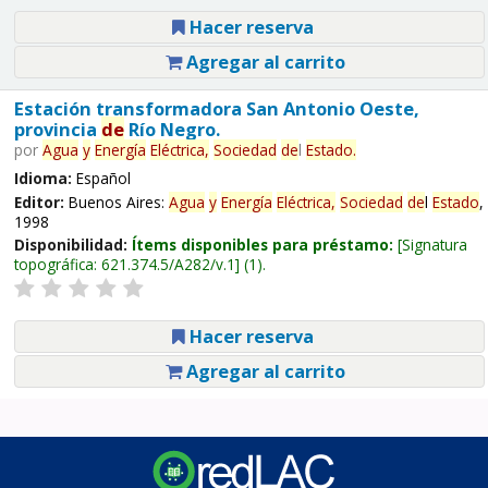
Hacer reserva
Agregar al carrito
Estación transformadora San Antonio Oeste,
provincia
de
Río Negro.
por
Agua
y
Energía
Eléctrica,
Sociedad
de
l
Estado
.
Idioma:
Español
Editor:
Buenos Aires:
Agua
y
Energía
Eléctrica,
Sociedad
de
l
Estado
,
1998
Disponibilidad:
Ítems disponibles para préstamo:
Signatura
topográfica:
621.374.5/A282/v.1
(1).
Hacer reserva
Agregar al carrito