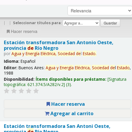
|
|
Seleccionar títulos para:
Hacer reserva
Estación transformadora San Antonio Oeste,
provincia
de
Río Negro
por
Agua
y
Energía
Eléctrica,
Sociedad
de
l
Estado
.
Idioma:
Español
Editor:
Buenos Aires:
Agua
y
Energía
Eléctrica,
Sociedad
de
l
Estado
,
1988
Disponibilidad:
Ítems disponibles para préstamo:
Signatura
topográfica:
621.374.5/A282/v.2
(3).
Hacer reserva
Agregar al carrito
Estación transformadora San Antoni Oeste,
provincia
de
Río Negro