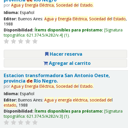
por
Agua
y
Energía
Eléctrica,
Sociedad
de
l
Estado
.
Idioma:
Español
Editor:
Buenos Aires:
Agua
y
Energía
Eléctrica,
Sociedad
de
l
Estado
,
1988
Disponibilidad:
Ítems disponibles para préstamo:
Signatura
topográfica:
621.374.5/A282/v.4
(1).
Hacer reserva
Agregar al carrito
Estacion transformadora San Antonio Oeste,
provincia
de
Río Negro.
por
Agua
y
Energía
Eléctrica,
Sociedad
de
l
Estado
.
Idioma:
Español
Editor:
Buenos Aires:
Agua
y
energía
eléctrica,
sociedad
de
l
estado
, 1988
Disponibilidad:
Ítems disponibles para préstamo:
Signatura
topográfica:
621.374.5/A282/v.3
(1).