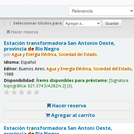
|
|
Seleccionar títulos para:
Hacer reserva
Estación transformadora San Antonio Oeste,
provincia
de
Río Negro
por
Agua
y
Energía
Eléctrica,
Sociedad
de
l
Estado
.
Idioma:
Español
Editor:
Buenos Aires:
Agua
y
Energía
Eléctrica,
Sociedad
de
l
Estado
,
1988
Disponibilidad:
Ítems disponibles para préstamo:
Signatura
topográfica:
621.374.5/A282/v.2
(3).
Hacer reserva
Agregar al carrito
Estación transformadora San Antoni Oeste,
provincia
de
Río Negro