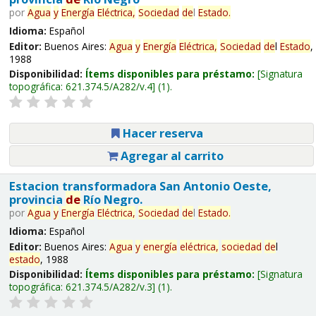
por
Agua
y
Energía
Eléctrica,
Sociedad
de
l
Estado
.
Idioma:
Español
Editor:
Buenos Aires:
Agua
y
Energía
Eléctrica,
Sociedad
de
l
Estado
,
1988
Disponibilidad:
Ítems disponibles para préstamo:
Signatura
topográfica:
621.374.5/A282/v.4
(1).
Hacer reserva
Agregar al carrito
Estacion transformadora San Antonio Oeste,
provincia
de
Río Negro.
por
Agua
y
Energía
Eléctrica,
Sociedad
de
l
Estado
.
Idioma:
Español
Editor:
Buenos Aires:
Agua
y
energía
eléctrica,
sociedad
de
l
estado
, 1988
Disponibilidad:
Ítems disponibles para préstamo:
Signatura
topográfica:
621.374.5/A282/v.3
(1).