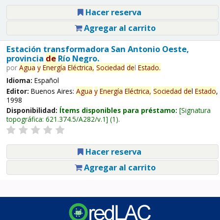
Hacer reserva
Agregar al carrito
Estación transformadora San Antonio Oeste,
provincia
de
Río Negro.
por
Agua
y
Energía
Eléctrica,
Sociedad
de
l
Estado
.
Idioma:
Español
Editor:
Buenos Aires:
Agua
y
Energía
Eléctrica,
Sociedad
de
l
Estado
,
1998
Disponibilidad:
Ítems disponibles para préstamo:
Signatura
topográfica:
621.374.5/A282/v.1
(1).
Hacer reserva
Agregar al carrito