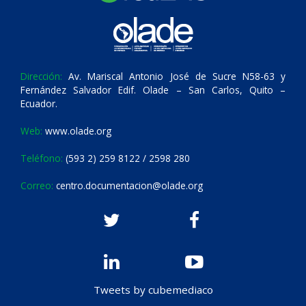
Dirección:
Av. Mariscal Antonio José de Sucre N58-63 y
Fernández Salvador Edif. Olade – San Carlos, Quito –
Ecuador.
Web:
www.olade.org
Teléfono:
(593 2) 259 8122 / 2598 280
Correo:
centro.documentacion@olade.org
Tweets by cubemediaco