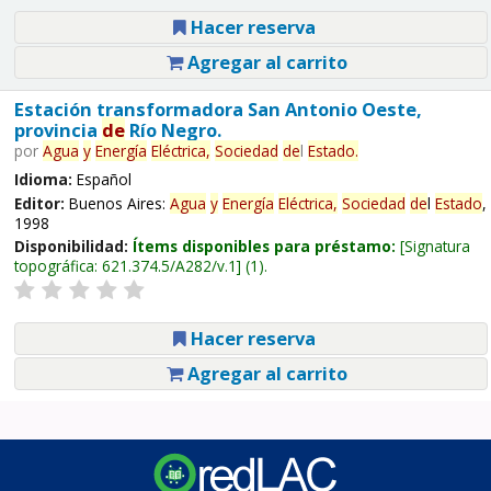
Hacer reserva
Agregar al carrito
Estación transformadora San Antonio Oeste,
provincia
de
Río Negro.
por
Agua
y
Energía
Eléctrica,
Sociedad
de
l
Estado
.
Idioma:
Español
Editor:
Buenos Aires:
Agua
y
Energía
Eléctrica,
Sociedad
de
l
Estado
,
1998
Disponibilidad:
Ítems disponibles para préstamo:
Signatura
topográfica:
621.374.5/A282/v.1
(1).
Hacer reserva
Agregar al carrito