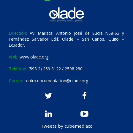
Dirección:
Av. Mariscal Antonio José de Sucre N58-63 y
Fernández Salvador Edif. Olade – San Carlos, Quito –
Ecuador.
Web:
www.olade.org
Teléfono:
(593 2) 259 8122 / 2598 280
Correo:
centro.documentacion@olade.org
Tweets by cubemediaco