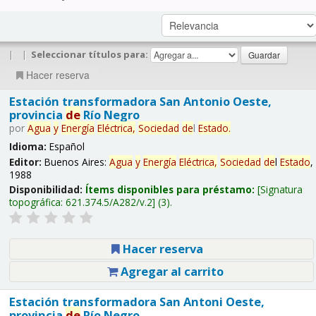
|
|
Seleccionar títulos para:
Hacer reserva
Estación transformadora San Antonio Oeste,
provincia
de
Río Negro
por
Agua
y
Energía
Eléctrica,
Sociedad
de
l
Estado
.
Idioma:
Español
Editor:
Buenos Aires:
Agua
y
Energía
Eléctrica,
Sociedad
de
l
Estado
,
1988
Disponibilidad:
Ítems disponibles para préstamo:
Signatura
topográfica:
621.374.5/A282/v.2
(3).
Hacer reserva
Agregar al carrito
Estación transformadora San Antoni Oeste,
provincia
de
Río Negro