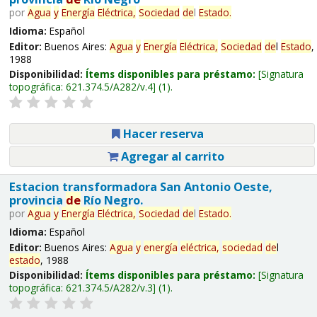
por
Agua
y
Energía
Eléctrica,
Sociedad
de
l
Estado
.
Idioma:
Español
Editor:
Buenos Aires:
Agua
y
Energía
Eléctrica,
Sociedad
de
l
Estado
,
1988
Disponibilidad:
Ítems disponibles para préstamo:
Signatura
topográfica:
621.374.5/A282/v.4
(1).
Hacer reserva
Agregar al carrito
Estacion transformadora San Antonio Oeste,
provincia
de
Río Negro.
por
Agua
y
Energía
Eléctrica,
Sociedad
de
l
Estado
.
Idioma:
Español
Editor:
Buenos Aires:
Agua
y
energía
eléctrica,
sociedad
de
l
estado
, 1988
Disponibilidad:
Ítems disponibles para préstamo:
Signatura
topográfica:
621.374.5/A282/v.3
(1).