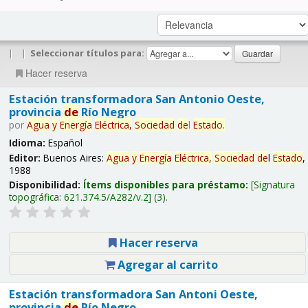
|
|
Seleccionar títulos para:
Hacer reserva
Estación transformadora San Antonio Oeste,
provincia
de
Río Negro
por
Agua
y
Energía
Eléctrica,
Sociedad
de
l
Estado
.
Idioma:
Español
Editor:
Buenos Aires:
Agua
y
Energía
Eléctrica,
Sociedad
de
l
Estado
,
1988
Disponibilidad:
Ítems disponibles para préstamo:
Signatura
topográfica:
621.374.5/A282/v.2
(3).
Hacer reserva
Agregar al carrito
Estación transformadora San Antoni Oeste,
provincia
de
Río Negro