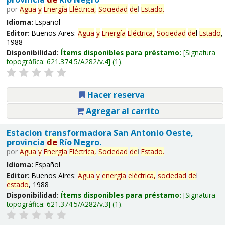
por
Agua
y
Energía
Eléctrica,
Sociedad
de
l
Estado
.
Idioma:
Español
Editor:
Buenos Aires:
Agua
y
Energía
Eléctrica,
Sociedad
de
l
Estado
,
1988
Disponibilidad:
Ítems disponibles para préstamo:
Signatura
topográfica:
621.374.5/A282/v.4
(1).
Hacer reserva
Agregar al carrito
Estacion transformadora San Antonio Oeste,
provincia
de
Río Negro.
por
Agua
y
Energía
Eléctrica,
Sociedad
de
l
Estado
.
Idioma:
Español
Editor:
Buenos Aires:
Agua
y
energía
eléctrica,
sociedad
de
l
estado
, 1988
Disponibilidad:
Ítems disponibles para préstamo:
Signatura
topográfica:
621.374.5/A282/v.3
(1).