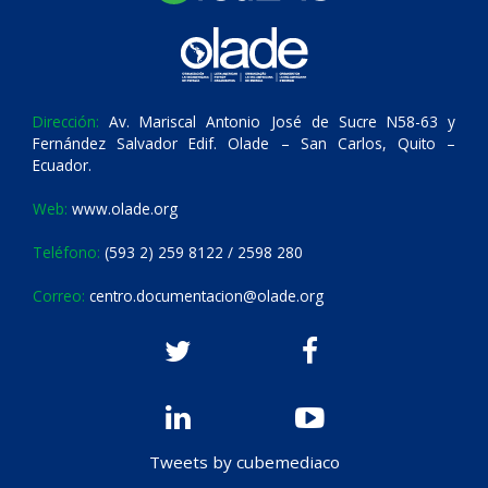
Dirección:
Av. Mariscal Antonio José de Sucre N58-63 y
Fernández Salvador Edif. Olade – San Carlos, Quito –
Ecuador.
Web:
www.olade.org
Teléfono:
(593 2) 259 8122 / 2598 280
Correo:
centro.documentacion@olade.org
Tweets by cubemediaco