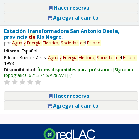
Hacer reserva
Agregar al carrito
Estación transformadora San Antonio Oeste,
provincia
de
Río Negro.
por
Agua
y
Energía
Eléctrica,
Sociedad
de
l
Estado
.
Idioma:
Español
Editor:
Buenos Aires:
Agua
y
Energía
Eléctrica,
Sociedad
de
l
Estado
,
1998
Disponibilidad:
Ítems disponibles para préstamo:
Signatura
topográfica:
621.374.5/A282/v.1
(1).
Hacer reserva
Agregar al carrito