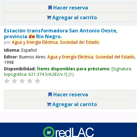
Hacer reserva
Agregar al carrito
Estación transformadora San Antonio Oeste,
provincia
de
Río Negro.
por
Agua
y
Energía
Eléctrica,
Sociedad
de
l
Estado
.
Idioma:
Español
Editor:
Buenos Aires:
Agua
y
Energía
Eléctrica,
Sociedad
de
l
Estado
,
1998
Disponibilidad:
Ítems disponibles para préstamo:
Signatura
topográfica:
621.374.5/A282/v.1
(1).
Hacer reserva
Agregar al carrito