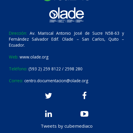
Dirección:
Av. Mariscal Antonio José de Sucre N58-63 y
Fernández Salvador Edif. Olade – San Carlos, Quito –
Ecuador.
Web:
www.olade.org
Teléfono:
(593 2) 259 8122 / 2598 280
Correo:
centro.documentacion@olade.org
Tweets by cubemediaco