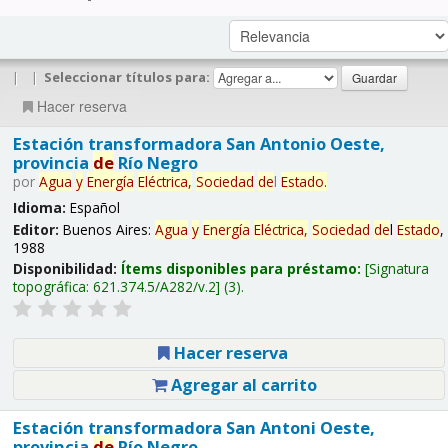
|
|
Seleccionar títulos para:
Hacer reserva
Estación transformadora San Antonio Oeste,
provincia
de
Río Negro
por
Agua
y
Energía
Eléctrica,
Sociedad
de
l
Estado
.
Idioma:
Español
Editor:
Buenos Aires:
Agua
y
Energía
Eléctrica,
Sociedad
de
l
Estado
,
1988
Disponibilidad:
Ítems disponibles para préstamo:
Signatura
topográfica:
621.374.5/A282/v.2
(3).
Hacer reserva
Agregar al carrito
Estación transformadora San Antoni Oeste,
provincia
de
Río Negro