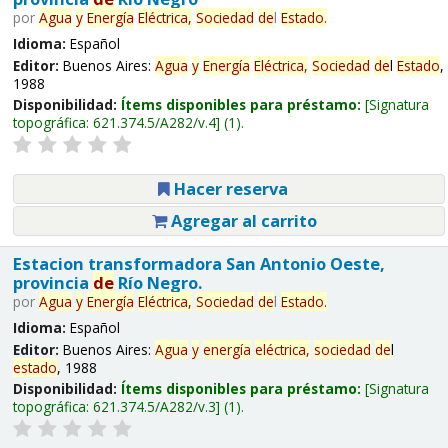
por
Agua
y
Energía
Eléctrica,
Sociedad
de
l
Estado
.
Idioma:
Español
Editor:
Buenos Aires:
Agua
y
Energía
Eléctrica,
Sociedad
de
l
Estado
,
1988
Disponibilidad:
Ítems disponibles para préstamo:
Signatura
topográfica:
621.374.5/A282/v.4
(1).
Hacer reserva
Agregar al carrito
Estacion transformadora San Antonio Oeste,
provincia
de
Río Negro.
por
Agua
y
Energía
Eléctrica,
Sociedad
de
l
Estado
.
Idioma:
Español
Editor:
Buenos Aires:
Agua
y
energía
eléctrica,
sociedad
de
l
estado
, 1988
Disponibilidad:
Ítems disponibles para préstamo:
Signatura
topográfica:
621.374.5/A282/v.3
(1).