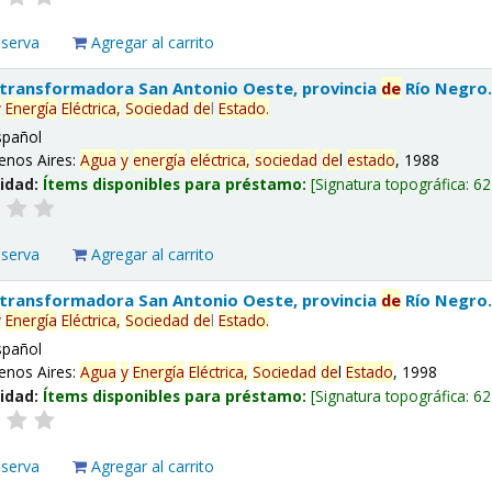
eserva
Agregar al carrito
 transformadora San Antonio Oeste, provincia
de
Río Negro
y
Energía
Eléctrica,
Sociedad
de
l
Estado
.
spañol
enos Aires:
Agua
y
energía
eléctrica,
sociedad
de
l
estado
, 1988
lidad:
Ítems disponibles para préstamo:
Signatura topográfica:
62
eserva
Agregar al carrito
 transformadora San Antonio Oeste, provincia
de
Río Negro
y
Energía
Eléctrica,
Sociedad
de
l
Estado
.
spañol
enos Aires:
Agua
y
Energía
Eléctrica,
Sociedad
de
l
Estado
, 1998
lidad:
Ítems disponibles para préstamo:
Signatura topográfica:
62
eserva
Agregar al carrito