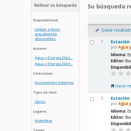
Refinar su búsqueda
Su búsqueda re
Disponibilidad
Limitar a ítems
Quitar resaltad
actualmente
disponibles.
1.
Estación
por
Agua
Autores
Idioma:
E
Agua y Energía Eléct...
Editor:
Bu
Agua y Energía Eléct...
Disponibi
Colecciones
Documentos Externos
Hacer r
Tipos de ítem
2.
Estación
Libros
por
Agua
Idioma:
E
Lugares
Editor:
Bu
Argentina
Disponibi
Temas