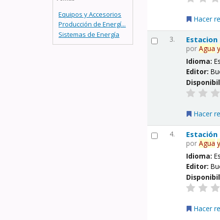
Equipos y Accesorios
Hacer r
Producción de Energí...
Sistemas de Energía
3.
Estacion
por
Agua
Idioma:
E
Editor:
Bu
Disponibi
Hacer r
4.
Estación
por
Agua
Idioma:
E
Editor:
Bu
Disponibi
Hacer r