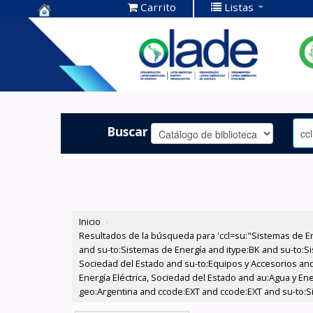
Carrito
Listas
Centro de
Documentación
OLADE -
Buscar
Inicio
›
Resultados de la búsqueda para 'ccl=su:"Sistemas de E
and su-to:Sistemas de Energía and itype:BK and su-to:Si
Sociedad del Estado and su-to:Equipos y Accesorios and
Energía Eléctrica, Sociedad del Estado and au:Agua y En
geo:Argentina and ccode:EXT and ccode:EXT and su-to:S