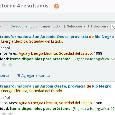
tornó 4 resultados.
|
Seleccionar todo
Limpiar todo
|
Seleccionar títulos para:
o
 transformadora San Antonio Oeste, provincia
de
Río Negro
y
Energía
Eléctrica,
Sociedad
de
l
Estado
.
spañol
enos Aires:
Agua
y
Energía
Eléctrica,
Sociedad
de
l
Estado
, 1988
lidad:
Ítems disponibles para préstamo:
Signatura topográfica:
62
eserva
Agregar al carrito
 transformadora San Antoni Oeste, provincia
de
Río Negro
y
Energía
Eléctrica,
Sociedad
de
l
Estado
.
spañol
enos Aires:
Agua
y
Energía
Eléctrica,
Sociedad
de
l
Estado
, 1988
lidad:
Ítems disponibles para préstamo:
Signatura topográfica:
62