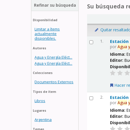
Refinar su búsqueda
Su búsqueda re
Disponibilidad
Limitar a ítems
Quitar resaltad
actualmente
disponibles.
1.
Estación
por
Agua
Autores
Idioma:
E
Agua y Energía Eléct...
Editor:
Bu
Agua y Energía Eléct...
Disponibi
Colecciones
Documentos Externos
Hacer r
Tipos de ítem
2.
Estación
Libros
por
Agua
Idioma:
E
Lugares
Editor:
Bu
Argentina
Disponibi
Temas