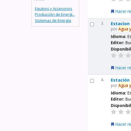
Equipos y Accesorios
Hacer r
Producción de Energí...
Sistemas de Energía
3.
Estacion
por
Agua
Idioma:
E
Editor:
Bu
Disponibi
Hacer r
4.
Estación
por
Agua
Idioma:
E
Editor:
Bu
Disponibi
Hacer r