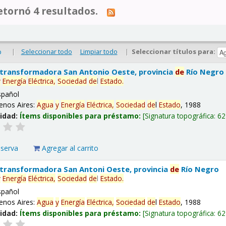
tornó 4 resultados.
|
Seleccionar todo
Limpiar todo
|
Seleccionar títulos para:
o
 transformadora San Antonio Oeste, provincia
de
Río Negro
y
Energía
Eléctrica,
Sociedad
de
l
Estado
.
spañol
enos Aires:
Agua
y
Energía
Eléctrica,
Sociedad
de
l
Estado
, 1988
lidad:
Ítems disponibles para préstamo:
Signatura topográfica:
62
eserva
Agregar al carrito
 transformadora San Antoni Oeste, provincia
de
Río Negro
y
Energía
Eléctrica,
Sociedad
de
l
Estado
.
spañol
enos Aires:
Agua
y
Energía
Eléctrica,
Sociedad
de
l
Estado
, 1988
lidad:
Ítems disponibles para préstamo:
Signatura topográfica:
62