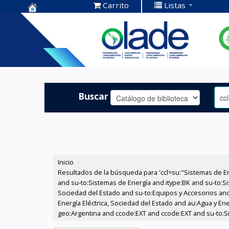
Carrito
Listas
Centro de
Documentación
OLADE -
Buscar
Inicio
›
Resultados de la búsqueda para 'ccl=su:"Sistemas de E
and su-to:Sistemas de Energía and itype:BK and su-to:Si
Sociedad del Estado and su-to:Equipos y Accesorios and
Energía Eléctrica, Sociedad del Estado and au:Agua y En
geo:Argentina and ccode:EXT and ccode:EXT and su-to:S