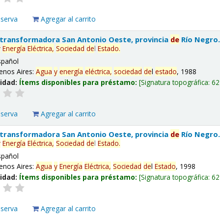
eserva
Agregar al carrito
 transformadora San Antonio Oeste, provincia
de
Río Negro
y
Energía
Eléctrica,
Sociedad
de
l
Estado
.
spañol
enos Aires:
Agua
y
energía
eléctrica,
sociedad
de
l
estado
, 1988
lidad:
Ítems disponibles para préstamo:
Signatura topográfica:
62
eserva
Agregar al carrito
 transformadora San Antonio Oeste, provincia
de
Río Negro
y
Energía
Eléctrica,
Sociedad
de
l
Estado
.
spañol
enos Aires:
Agua
y
Energía
Eléctrica,
Sociedad
de
l
Estado
, 1998
lidad:
Ítems disponibles para préstamo:
Signatura topográfica:
62
eserva
Agregar al carrito