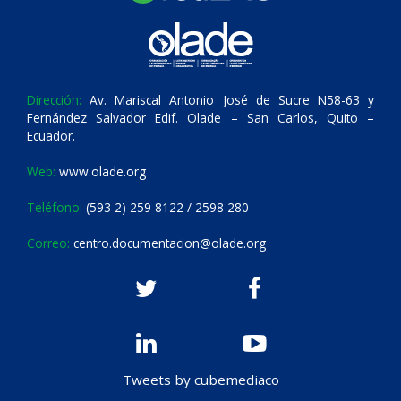
Dirección:
Av. Mariscal Antonio José de Sucre N58-63 y
Fernández Salvador Edif. Olade – San Carlos, Quito –
Ecuador.
Web:
www.olade.org
Teléfono:
(593 2) 259 8122 / 2598 280
Correo:
centro.documentacion@olade.org
Tweets by cubemediaco