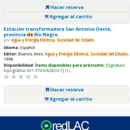
Hacer reserva
Agregar al carrito
Estación transformadora San Antonio Oeste,
provincia
de
Río Negro.
por
Agua
y
Energía
Eléctrica,
Sociedad
de
l
Estado
.
Idioma:
Español
Editor:
Buenos Aires:
Agua
y
Energía
Eléctrica,
Sociedad
de
l
Estado
,
1998
Disponibilidad:
Ítems disponibles para préstamo:
Signatura
topográfica:
621.374.5/A282/v.1
(1).
Hacer reserva
Agregar al carrito