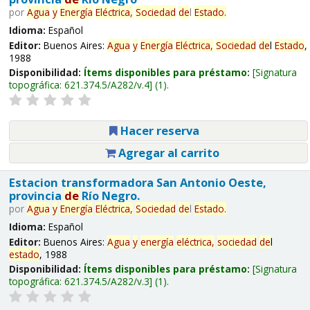
por
Agua
y
Energía
Eléctrica,
Sociedad
de
l
Estado
.
Idioma:
Español
Editor:
Buenos Aires:
Agua
y
Energía
Eléctrica,
Sociedad
de
l
Estado
,
1988
Disponibilidad:
Ítems disponibles para préstamo:
Signatura
topográfica:
621.374.5/A282/v.4
(1).
Hacer reserva
Agregar al carrito
Estacion transformadora San Antonio Oeste,
provincia
de
Río Negro.
por
Agua
y
Energía
Eléctrica,
Sociedad
de
l
Estado
.
Idioma:
Español
Editor:
Buenos Aires:
Agua
y
energía
eléctrica,
sociedad
de
l
estado
, 1988
Disponibilidad:
Ítems disponibles para préstamo:
Signatura
topográfica:
621.374.5/A282/v.3
(1).