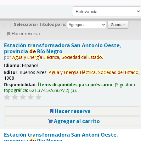
|
|
Seleccionar títulos para:
Hacer reserva
Estación transformadora San Antonio Oeste,
provincia
de
Río Negro
por
Agua
y
Energía
Eléctrica,
Sociedad
de
l
Estado
.
Idioma:
Español
Editor:
Buenos Aires:
Agua
y
Energía
Eléctrica,
Sociedad
de
l
Estado
,
1988
Disponibilidad:
Ítems disponibles para préstamo:
Signatura
topográfica:
621.374.5/A282/v.2
(3).
Hacer reserva
Agregar al carrito
Estación transformadora San Antoni Oeste,
provincia
de
Río Negro