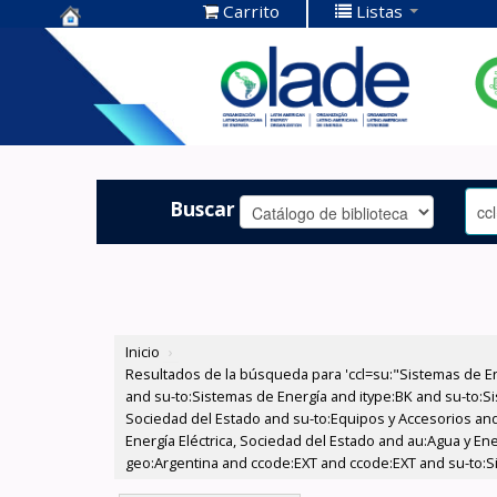
Carrito
Listas
Centro de
Documentación
OLADE -
Buscar
Inicio
›
Resultados de la búsqueda para 'ccl=su:"Sistemas de E
and su-to:Sistemas de Energía and itype:BK and su-to:Si
Sociedad del Estado and su-to:Equipos y Accesorios and
Energía Eléctrica, Sociedad del Estado and au:Agua y En
geo:Argentina and ccode:EXT and ccode:EXT and su-to:S