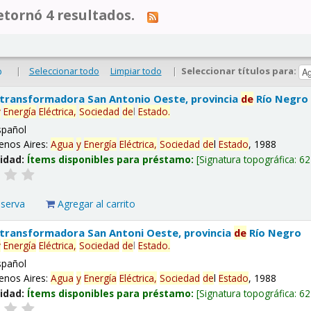
tornó 4 resultados.
|
Seleccionar todo
Limpiar todo
|
Seleccionar títulos para:
o
 transformadora San Antonio Oeste, provincia
de
Río Negro
y
Energía
Eléctrica,
Sociedad
de
l
Estado
.
spañol
enos Aires:
Agua
y
Energía
Eléctrica,
Sociedad
de
l
Estado
, 1988
lidad:
Ítems disponibles para préstamo:
Signatura topográfica:
62
eserva
Agregar al carrito
 transformadora San Antoni Oeste, provincia
de
Río Negro
y
Energía
Eléctrica,
Sociedad
de
l
Estado
.
spañol
enos Aires:
Agua
y
Energía
Eléctrica,
Sociedad
de
l
Estado
, 1988
lidad:
Ítems disponibles para préstamo:
Signatura topográfica:
62