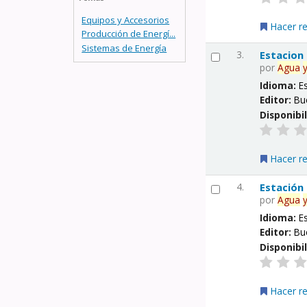
Equipos y Accesorios
Hacer r
Producción de Energí...
Sistemas de Energía
3.
Estacion
por
Agua
Idioma:
E
Editor:
Bu
Disponibi
Hacer r
4.
Estación
por
Agua
Idioma:
E
Editor:
Bu
Disponibi
Hacer r