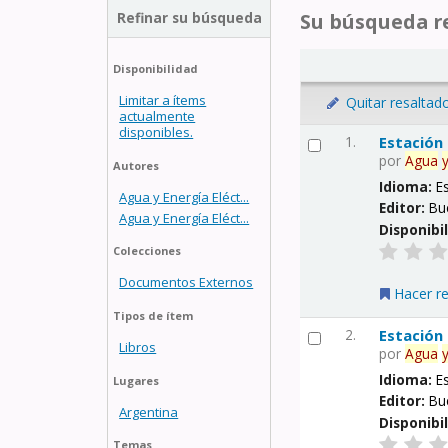
Refinar su búsqueda
Su búsqueda re
Disponibilidad
Limitar a ítems
Quitar resaltad
actualmente
disponibles.
1.
Estación
por
Agua
Autores
Idioma:
E
Agua y Energía Eléct...
Editor:
Bu
Agua y Energía Eléct...
Disponibi
Colecciones
Documentos Externos
Hacer r
Tipos de ítem
2.
Estación
Libros
por
Agua
Idioma:
E
Lugares
Editor:
Bu
Argentina
Disponibi
Temas