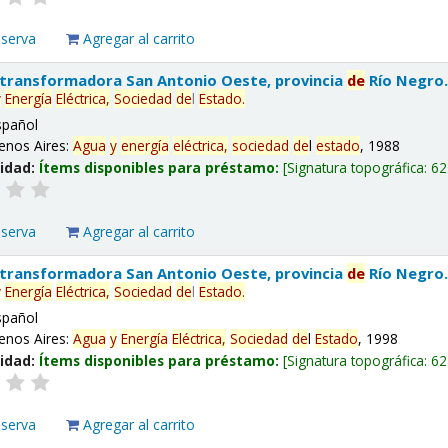
eserva
Agregar al carrito
 transformadora San Antonio Oeste, provincia
de
Río Negro
y
Energía
Eléctrica,
Sociedad
de
l
Estado
.
spañol
enos Aires:
Agua
y
energía
eléctrica,
sociedad
de
l
estado
, 1988
lidad:
Ítems disponibles para préstamo:
Signatura topográfica:
62
eserva
Agregar al carrito
 transformadora San Antonio Oeste, provincia
de
Río Negro
y
Energía
Eléctrica,
Sociedad
de
l
Estado
.
spañol
enos Aires:
Agua
y
Energía
Eléctrica,
Sociedad
de
l
Estado
, 1998
lidad:
Ítems disponibles para préstamo:
Signatura topográfica:
62
eserva
Agregar al carrito