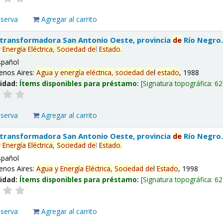
eserva
Agregar al carrito
 transformadora San Antonio Oeste, provincia
de
Río Negro
y
Energía
Eléctrica,
Sociedad
de
l
Estado
.
spañol
enos Aires:
Agua
y
energía
eléctrica,
sociedad
de
l
estado
, 1988
lidad:
Ítems disponibles para préstamo:
Signatura topográfica:
62
eserva
Agregar al carrito
 transformadora San Antonio Oeste, provincia
de
Río Negro
y
Energía
Eléctrica,
Sociedad
de
l
Estado
.
spañol
enos Aires:
Agua
y
Energía
Eléctrica,
Sociedad
de
l
Estado
, 1998
lidad:
Ítems disponibles para préstamo:
Signatura topográfica:
62
eserva
Agregar al carrito