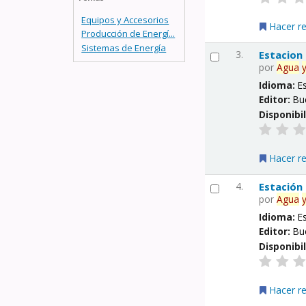
Equipos y Accesorios
Hacer r
Producción de Energí...
Sistemas de Energía
3.
Estacion
por
Agua
Idioma:
E
Editor:
Bu
Disponibi
Hacer r
4.
Estación
por
Agua
Idioma:
E
Editor:
Bu
Disponibi
Hacer r