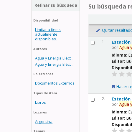
Refinar su búsqueda
Su búsqueda re
Disponibilidad
Limitar a ítems
Quitar resaltad
actualmente
disponibles.
1.
Estación
por
Agua
Autores
Idioma:
E
Agua y Energía Eléct...
Editor:
Bu
Agua y Energía Eléct...
Disponibi
Colecciones
Documentos Externos
Hacer r
Tipos de ítem
2.
Estación
Libros
por
Agua
Idioma:
E
Lugares
Editor:
Bu
Argentina
Disponibi
Temas