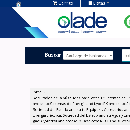
Carrito
Listas
Centro de
Documentación
OLADE -
Buscar
Inicio
›
Resultados de la búsqueda para 'ccl=su:"Sistemas de E
and su-to:Sistemas de Energía and itype:BK and su-to:Si
Sociedad del Estado and su-to:Equipos y Accesorios and
Energía Eléctrica, Sociedad del Estado and au:Agua y En
geo:Argentina and ccode:EXT and ccode:EXT and su-to:S