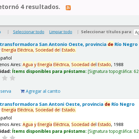
tornó 4 resultados.
|
Seleccionar todo
Limpiar todo
|
Seleccionar títulos para:
o
 transformadora San Antonio Oeste, provincia
de
Río Negro
y
Energía
Eléctrica,
Sociedad
de
l
Estado
.
spañol
enos Aires:
Agua
y
Energía
Eléctrica,
Sociedad
de
l
Estado
, 1988
lidad:
Ítems disponibles para préstamo:
Signatura topográfica:
62
eserva
Agregar al carrito
 transformadora San Antoni Oeste, provincia
de
Río Negro
y
Energía
Eléctrica,
Sociedad
de
l
Estado
.
spañol
enos Aires:
Agua
y
Energía
Eléctrica,
Sociedad
de
l
Estado
, 1988
lidad:
Ítems disponibles para préstamo:
Signatura topográfica:
62