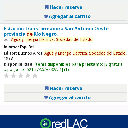
Hacer reserva
Agregar al carrito
Estación transformadora San Antonio Oeste,
provincia
de
Río Negro.
por
Agua
y
Energía
Eléctrica,
Sociedad
de
l
Estado
.
Idioma:
Español
Editor:
Buenos Aires:
Agua
y
Energía
Eléctrica,
Sociedad
de
l
Estado
,
1998
Disponibilidad:
Ítems disponibles para préstamo:
Signatura
topográfica:
621.374.5/A282/v.1
(1).
Hacer reserva
Agregar al carrito