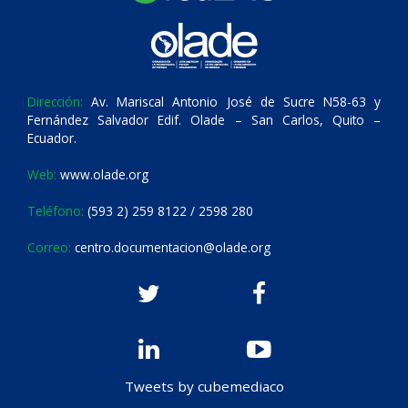
Dirección:
Av. Mariscal Antonio José de Sucre N58-63 y
Fernández Salvador Edif. Olade – San Carlos, Quito –
Ecuador.
Web:
www.olade.org
Teléfono:
(593 2) 259 8122 / 2598 280
Correo:
centro.documentacion@olade.org
Tweets by cubemediaco