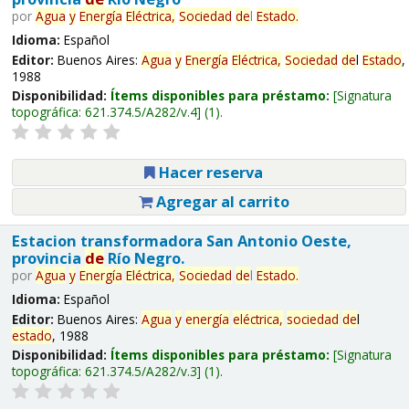
por
Agua
y
Energía
Eléctrica,
Sociedad
de
l
Estado
.
Idioma:
Español
Editor:
Buenos Aires:
Agua
y
Energía
Eléctrica,
Sociedad
de
l
Estado
,
1988
Disponibilidad:
Ítems disponibles para préstamo:
Signatura
topográfica:
621.374.5/A282/v.4
(1).
Hacer reserva
Agregar al carrito
Estacion transformadora San Antonio Oeste,
provincia
de
Río Negro.
por
Agua
y
Energía
Eléctrica,
Sociedad
de
l
Estado
.
Idioma:
Español
Editor:
Buenos Aires:
Agua
y
energía
eléctrica,
sociedad
de
l
estado
, 1988
Disponibilidad:
Ítems disponibles para préstamo:
Signatura
topográfica:
621.374.5/A282/v.3
(1).