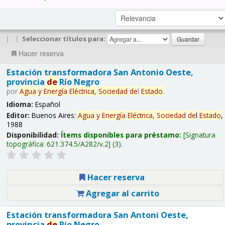
|
|
Seleccionar títulos para:
Hacer reserva
Estación transformadora San Antonio Oeste,
provincia
de
Río Negro
por
Agua
y
Energía
Eléctrica,
Sociedad
de
l
Estado
.
Idioma:
Español
Editor:
Buenos Aires:
Agua
y
Energía
Eléctrica,
Sociedad
de
l
Estado
,
1988
Disponibilidad:
Ítems disponibles para préstamo:
Signatura
topográfica:
621.374.5/A282/v.2
(3).
Hacer reserva
Agregar al carrito
Estación transformadora San Antoni Oeste,
provincia
de
Río Negro