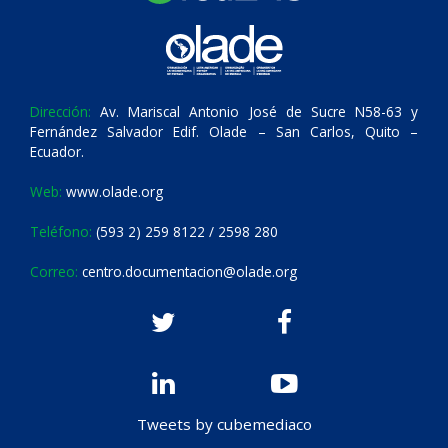
Dirección:
Av. Mariscal Antonio José de Sucre N58-63 y
Fernández Salvador Edif. Olade – San Carlos, Quito –
Ecuador.
Web:
www.olade.org
Teléfono:
(593 2) 259 8122 / 2598 280
Correo:
centro.documentacion@olade.org
Tweets by cubemediaco