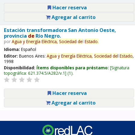
Hacer reserva
Agregar al carrito
Estación transformadora San Antonio Oeste,
provincia
de
Río Negro.
por
Agua
y
Energía
Eléctrica,
Sociedad
de
l
Estado
.
Idioma:
Español
Editor:
Buenos Aires:
Agua
y
Energía
Eléctrica,
Sociedad
de
l
Estado
,
1998
Disponibilidad:
Ítems disponibles para préstamo:
Signatura
topográfica:
621.374.5/A282/v.1
(1).
Hacer reserva
Agregar al carrito