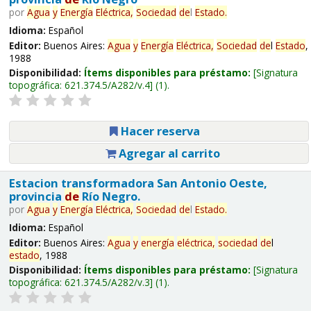
por
Agua
y
Energía
Eléctrica,
Sociedad
de
l
Estado
.
Idioma:
Español
Editor:
Buenos Aires:
Agua
y
Energía
Eléctrica,
Sociedad
de
l
Estado
,
1988
Disponibilidad:
Ítems disponibles para préstamo:
Signatura
topográfica:
621.374.5/A282/v.4
(1).
Hacer reserva
Agregar al carrito
Estacion transformadora San Antonio Oeste,
provincia
de
Río Negro.
por
Agua
y
Energía
Eléctrica,
Sociedad
de
l
Estado
.
Idioma:
Español
Editor:
Buenos Aires:
Agua
y
energía
eléctrica,
sociedad
de
l
estado
, 1988
Disponibilidad:
Ítems disponibles para préstamo:
Signatura
topográfica:
621.374.5/A282/v.3
(1).