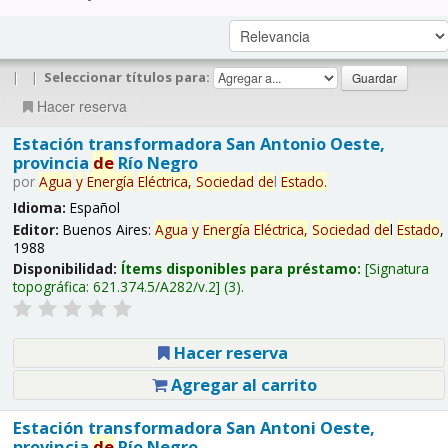
|
|
Seleccionar títulos para:
Hacer reserva
Estación transformadora San Antonio Oeste,
provincia
de
Río Negro
por
Agua
y
Energía
Eléctrica,
Sociedad
de
l
Estado
.
Idioma:
Español
Editor:
Buenos Aires:
Agua
y
Energía
Eléctrica,
Sociedad
de
l
Estado
,
1988
Disponibilidad:
Ítems disponibles para préstamo:
Signatura
topográfica:
621.374.5/A282/v.2
(3).
Hacer reserva
Agregar al carrito
Estación transformadora San Antoni Oeste,
provincia
de
Río Negro