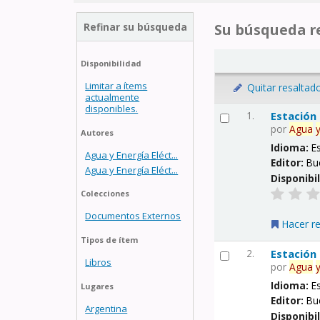
Refinar su búsqueda
Su búsqueda re
Disponibilidad
Limitar a ítems
Quitar resaltad
actualmente
disponibles.
1.
Estación
por
Agua
Autores
Idioma:
E
Agua y Energía Eléct...
Editor:
Bu
Agua y Energía Eléct...
Disponibi
Colecciones
Documentos Externos
Hacer r
Tipos de ítem
2.
Estación
Libros
por
Agua
Idioma:
E
Lugares
Editor:
Bu
Argentina
Disponibi