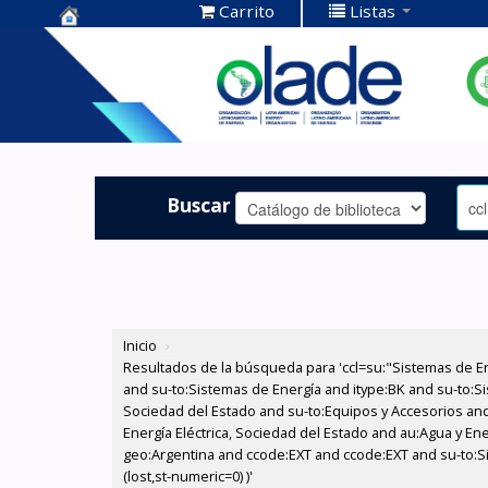
Carrito
Listas
Centro de
Documentación
OLADE -
Buscar
Inicio
›
Resultados de la búsqueda para 'ccl=su:"Sistemas de E
and su-to:Sistemas de Energía and itype:BK and su-to:Si
Sociedad del Estado and su-to:Equipos y Accesorios and
Energía Eléctrica, Sociedad del Estado and au:Agua y En
geo:Argentina and ccode:EXT and ccode:EXT and su-to:Si
(lost,st-numeric=0) )'