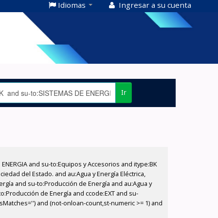
Idiomas
Ingresar a su cuenta
Ir
E ENERGIA and su-to:Equipos y Accesorios and itype:BK
iedad del Estado. and au:Agua y Energía Eléctrica,
nergía and su-to:Producción de Energía and au:Agua y
u-to:Producción de Energía and ccode:EXT and su-
sMatches='') and (not-onloan-count,st-numeric >= 1) and