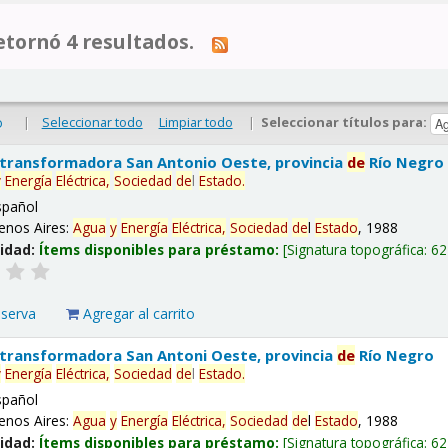
tornó 4 resultados.
|
Seleccionar todo
Limpiar todo
|
Seleccionar títulos para:
o
 transformadora San Antonio Oeste, provincia
de
Río Negro
y
Energía
Eléctrica,
Sociedad
de
l
Estado
.
spañol
enos Aires:
Agua
y
Energía
Eléctrica,
Sociedad
de
l
Estado
, 1988
lidad:
Ítems disponibles para préstamo:
Signatura topográfica:
62
eserva
Agregar al carrito
 transformadora San Antoni Oeste, provincia
de
Río Negro
y
Energía
Eléctrica,
Sociedad
de
l
Estado
.
spañol
enos Aires:
Agua
y
Energía
Eléctrica,
Sociedad
de
l
Estado
, 1988
lidad:
Ítems disponibles para préstamo:
Signatura topográfica:
62