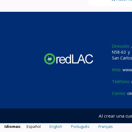
Dirección:
A
N58-63 y 
San Carlos
Web:
www.
Teléfono:
Correo:
ce
Al crear una cu
Idiomas:
Español
English
Português
Français