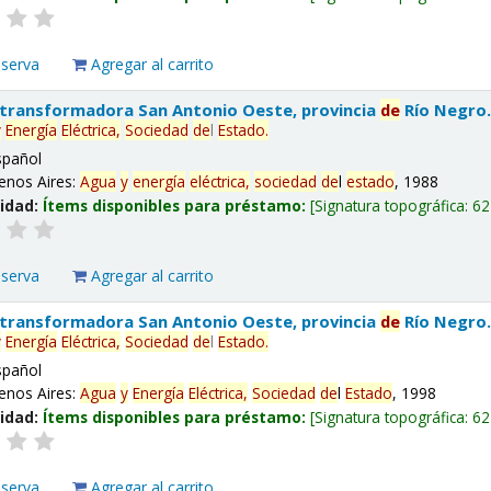
eserva
Agregar al carrito
 transformadora San Antonio Oeste, provincia
de
Río Negro
y
Energía
Eléctrica,
Sociedad
de
l
Estado
.
spañol
enos Aires:
Agua
y
energía
eléctrica,
sociedad
de
l
estado
, 1988
lidad:
Ítems disponibles para préstamo:
Signatura topográfica:
62
eserva
Agregar al carrito
 transformadora San Antonio Oeste, provincia
de
Río Negro
y
Energía
Eléctrica,
Sociedad
de
l
Estado
.
spañol
enos Aires:
Agua
y
Energía
Eléctrica,
Sociedad
de
l
Estado
, 1998
lidad:
Ítems disponibles para préstamo:
Signatura topográfica:
62
eserva
Agregar al carrito