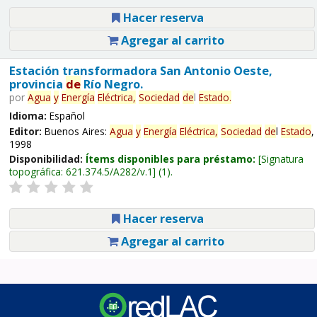
Hacer reserva
Agregar al carrito
Estación transformadora San Antonio Oeste,
provincia
de
Río Negro.
por
Agua
y
Energía
Eléctrica,
Sociedad
de
l
Estado
.
Idioma:
Español
Editor:
Buenos Aires:
Agua
y
Energía
Eléctrica,
Sociedad
de
l
Estado
,
1998
Disponibilidad:
Ítems disponibles para préstamo:
Signatura
topográfica:
621.374.5/A282/v.1
(1).
Hacer reserva
Agregar al carrito