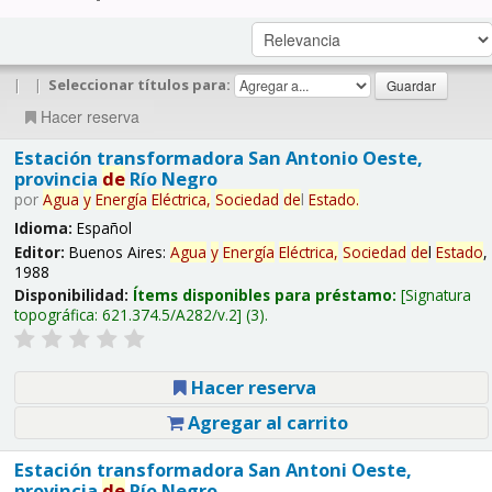
|
|
Seleccionar títulos para:
Hacer reserva
Estación transformadora San Antonio Oeste,
provincia
de
Río Negro
por
Agua
y
Energía
Eléctrica,
Sociedad
de
l
Estado
.
Idioma:
Español
Editor:
Buenos Aires:
Agua
y
Energía
Eléctrica,
Sociedad
de
l
Estado
,
1988
Disponibilidad:
Ítems disponibles para préstamo:
Signatura
topográfica:
621.374.5/A282/v.2
(3).
Hacer reserva
Agregar al carrito
Estación transformadora San Antoni Oeste,
provincia
de
Río Negro