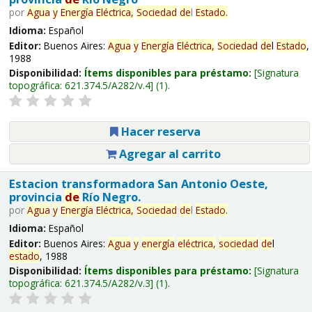
por
Agua
y
Energía
Eléctrica,
Sociedad
de
l
Estado
.
Idioma:
Español
Editor:
Buenos Aires:
Agua
y
Energía
Eléctrica,
Sociedad
de
l
Estado
,
1988
Disponibilidad:
Ítems disponibles para préstamo:
Signatura
topográfica:
621.374.5/A282/v.4
(1).
Hacer reserva
Agregar al carrito
Estacion transformadora San Antonio Oeste,
provincia
de
Río Negro.
por
Agua
y
Energía
Eléctrica,
Sociedad
de
l
Estado
.
Idioma:
Español
Editor:
Buenos Aires:
Agua
y
energía
eléctrica,
sociedad
de
l
estado
, 1988
Disponibilidad:
Ítems disponibles para préstamo:
Signatura
topográfica:
621.374.5/A282/v.3
(1).