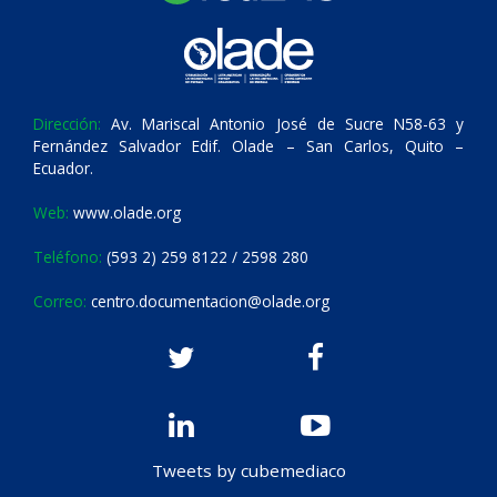
Dirección:
Av. Mariscal Antonio José de Sucre N58-63 y
Fernández Salvador Edif. Olade – San Carlos, Quito –
Ecuador.
Web:
www.olade.org
Teléfono:
(593 2) 259 8122 / 2598 280
Correo:
centro.documentacion@olade.org
Tweets by cubemediaco