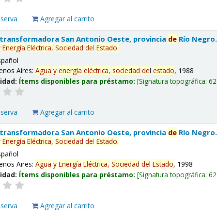
eserva
Agregar al carrito
 transformadora San Antonio Oeste, provincia
de
Río Negro
y
Energía
Eléctrica,
Sociedad
de
l
Estado
.
spañol
enos Aires:
Agua
y
energía
eléctrica,
sociedad
de
l
estado
, 1988
lidad:
Ítems disponibles para préstamo:
Signatura topográfica:
62
eserva
Agregar al carrito
 transformadora San Antonio Oeste, provincia
de
Río Negro
y
Energía
Eléctrica,
Sociedad
de
l
Estado
.
spañol
enos Aires:
Agua
y
Energía
Eléctrica,
Sociedad
de
l
Estado
, 1998
lidad:
Ítems disponibles para préstamo:
Signatura topográfica:
62
eserva
Agregar al carrito