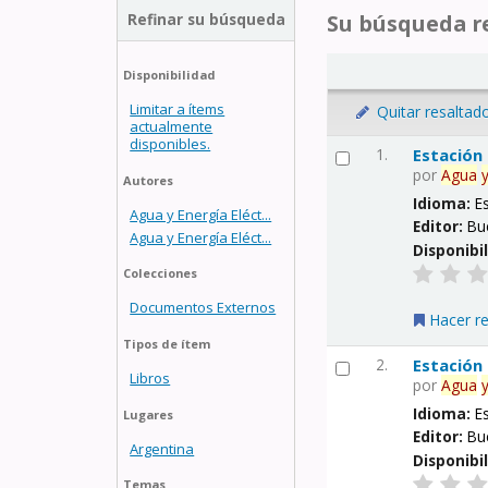
Refinar su búsqueda
Su búsqueda re
Disponibilidad
Limitar a ítems
Quitar resaltad
actualmente
disponibles.
1.
Estación
por
Agua
Autores
Idioma:
E
Agua y Energía Eléct...
Editor:
Bu
Agua y Energía Eléct...
Disponibi
Colecciones
Documentos Externos
Hacer r
Tipos de ítem
2.
Estación
Libros
por
Agua
Idioma:
E
Lugares
Editor:
Bu
Argentina
Disponibi
Temas