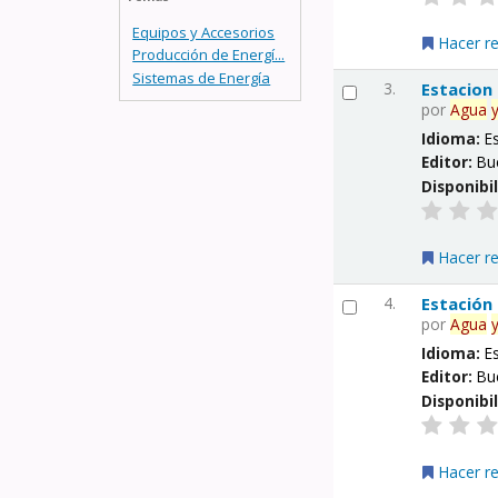
Equipos y Accesorios
Hacer r
Producción de Energí...
Sistemas de Energía
3.
Estacion
por
Agua
Idioma:
E
Editor:
Bu
Disponibi
Hacer r
4.
Estación
por
Agua
Idioma:
E
Editor:
Bu
Disponibi
Hacer r