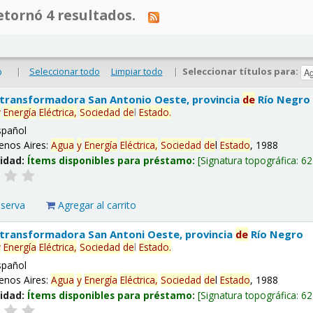
tornó 4 resultados.
|
Seleccionar todo
Limpiar todo
|
Seleccionar títulos para:
o
 transformadora San Antonio Oeste, provincia
de
Río Negro
y
Energía
Eléctrica,
Sociedad
de
l
Estado
.
spañol
enos Aires:
Agua
y
Energía
Eléctrica,
Sociedad
de
l
Estado
, 1988
lidad:
Ítems disponibles para préstamo:
Signatura topográfica:
62
eserva
Agregar al carrito
 transformadora San Antoni Oeste, provincia
de
Río Negro
y
Energía
Eléctrica,
Sociedad
de
l
Estado
.
spañol
enos Aires:
Agua
y
Energía
Eléctrica,
Sociedad
de
l
Estado
, 1988
lidad:
Ítems disponibles para préstamo:
Signatura topográfica:
62