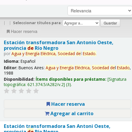
|
|
Seleccionar títulos para:
Hacer reserva
Estación transformadora San Antonio Oeste,
provincia
de
Río Negro
por
Agua
y
Energía
Eléctrica,
Sociedad
de
l
Estado
.
Idioma:
Español
Editor:
Buenos Aires:
Agua
y
Energía
Eléctrica,
Sociedad
de
l
Estado
,
1988
Disponibilidad:
Ítems disponibles para préstamo:
Signatura
topográfica:
621.374.5/A282/v.2
(3).
Hacer reserva
Agregar al carrito
Estación transformadora San Antoni Oeste,
provincia
de
Río Negro