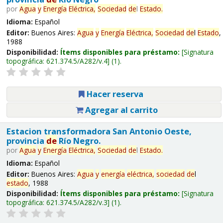
por
Agua
y
Energía
Eléctrica,
Sociedad
de
l
Estado
.
Idioma:
Español
Editor:
Buenos Aires:
Agua
y
Energía
Eléctrica,
Sociedad
de
l
Estado
,
1988
Disponibilidad:
Ítems disponibles para préstamo:
Signatura
topográfica:
621.374.5/A282/v.4
(1).
Hacer reserva
Agregar al carrito
Estacion transformadora San Antonio Oeste,
provincia
de
Río Negro.
por
Agua
y
Energía
Eléctrica,
Sociedad
de
l
Estado
.
Idioma:
Español
Editor:
Buenos Aires:
Agua
y
energía
eléctrica,
sociedad
de
l
estado
, 1988
Disponibilidad:
Ítems disponibles para préstamo:
Signatura
topográfica:
621.374.5/A282/v.3
(1).