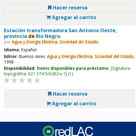
Hacer reserva
Agregar al carrito
Estación transformadora San Antonio Oeste,
provincia
de
Río Negro.
por
Agua
y
Energía
Eléctrica,
Sociedad
de
l
Estado
.
Idioma:
Español
Editor:
Buenos Aires:
Agua
y
Energía
Eléctrica,
Sociedad
de
l
Estado
,
1998
Disponibilidad:
Ítems disponibles para préstamo:
Signatura
topográfica:
621.374.5/A282/v.1
(1).
Hacer reserva
Agregar al carrito