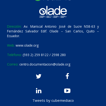
Dirección:
Av. Mariscal Antonio José de Sucre N58-63 y
Fernández Salvador Edif. Olade – San Carlos, Quito –
Ecuador.
Web:
www.olade.org
Teléfono:
(593 2) 259 8122 / 2598 280
Correo:
centro.documentacion@olade.org
Tweets by cubemediaco