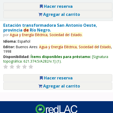
Hacer reserva
Agregar al carrito
Estación transformadora San Antonio Oeste,
provincia
de
Río Negro.
por
Agua
y
Energía
Eléctrica,
Sociedad
de
l
Estado
.
Idioma:
Español
Editor:
Buenos Aires:
Agua
y
Energía
Eléctrica,
Sociedad
de
l
Estado
,
1998
Disponibilidad:
Ítems disponibles para préstamo:
Signatura
topográfica:
621.374.5/A282/v.1
(1).
Hacer reserva
Agregar al carrito