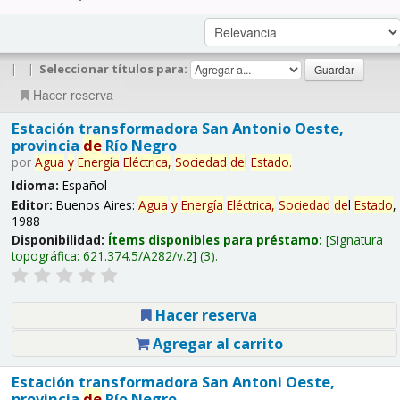
|
|
Seleccionar títulos para:
Hacer reserva
Estación transformadora San Antonio Oeste,
provincia
de
Río Negro
por
Agua
y
Energía
Eléctrica,
Sociedad
de
l
Estado
.
Idioma:
Español
Editor:
Buenos Aires:
Agua
y
Energía
Eléctrica,
Sociedad
de
l
Estado
,
1988
Disponibilidad:
Ítems disponibles para préstamo:
Signatura
topográfica:
621.374.5/A282/v.2
(3).
Hacer reserva
Agregar al carrito
Estación transformadora San Antoni Oeste,
provincia
de
Río Negro