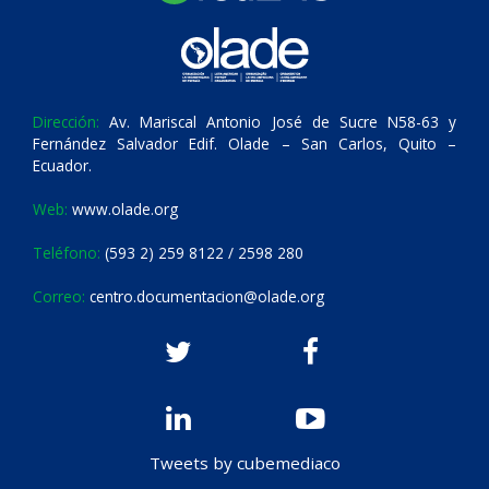
Dirección:
Av. Mariscal Antonio José de Sucre N58-63 y
Fernández Salvador Edif. Olade – San Carlos, Quito –
Ecuador.
Web:
www.olade.org
Teléfono:
(593 2) 259 8122 / 2598 280
Correo:
centro.documentacion@olade.org
Tweets by cubemediaco