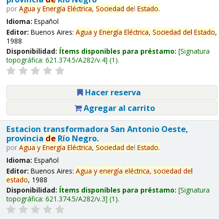
por
Agua
y
Energía
Eléctrica,
Sociedad
de
l
Estado
.
Idioma:
Español
Editor:
Buenos Aires:
Agua
y
Energía
Eléctrica,
Sociedad
de
l
Estado
,
1988
Disponibilidad:
Ítems disponibles para préstamo:
Signatura
topográfica:
621.374.5/A282/v.4
(1).
Hacer reserva
Agregar al carrito
Estacion transformadora San Antonio Oeste,
provincia
de
Río Negro.
por
Agua
y
Energía
Eléctrica,
Sociedad
de
l
Estado
.
Idioma:
Español
Editor:
Buenos Aires:
Agua
y
energía
eléctrica,
sociedad
de
l
estado
, 1988
Disponibilidad:
Ítems disponibles para préstamo:
Signatura
topográfica:
621.374.5/A282/v.3
(1).