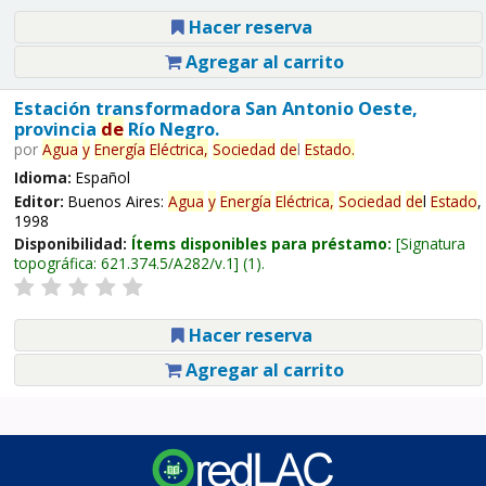
Hacer reserva
Agregar al carrito
Estación transformadora San Antonio Oeste,
provincia
de
Río Negro.
por
Agua
y
Energía
Eléctrica,
Sociedad
de
l
Estado
.
Idioma:
Español
Editor:
Buenos Aires:
Agua
y
Energía
Eléctrica,
Sociedad
de
l
Estado
,
1998
Disponibilidad:
Ítems disponibles para préstamo:
Signatura
topográfica:
621.374.5/A282/v.1
(1).
Hacer reserva
Agregar al carrito