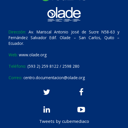
Dirección:
Av. Mariscal Antonio José de Sucre N58-63 y
Fernández Salvador Edif. Olade – San Carlos, Quito –
Ecuador.
Web:
www.olade.org
Teléfono:
(593 2) 259 8122 / 2598 280
Correo:
centro.documentacion@olade.org
Tweets by cubemediaco