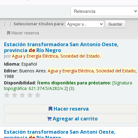
|
|
Seleccionar títulos para:
Hacer reserva
Estación transformadora San Antonio Oeste,
provincia
de
Río Negro
por
Agua
y
Energía
Eléctrica,
Sociedad
de
l
Estado
.
Idioma:
Español
Editor:
Buenos Aires:
Agua
y
Energía
Eléctrica,
Sociedad
de
l
Estado
,
1988
Disponibilidad:
Ítems disponibles para préstamo:
Signatura
topográfica:
621.374.5/A282/v.2
(3).
Hacer reserva
Agregar al carrito
Estación transformadora San Antoni Oeste,
provincia
de
Río Negro