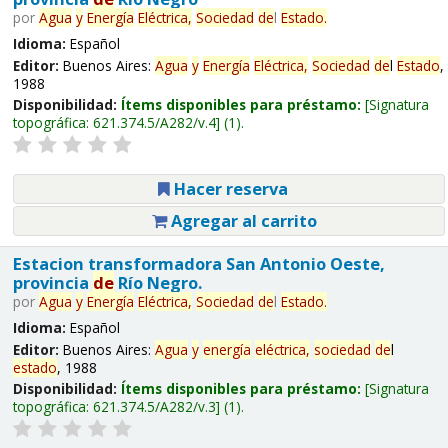
por
Agua
y
Energía
Eléctrica,
Sociedad
de
l
Estado
.
Idioma:
Español
Editor:
Buenos Aires:
Agua
y
Energía
Eléctrica,
Sociedad
de
l
Estado
,
1988
Disponibilidad:
Ítems disponibles para préstamo:
Signatura
topográfica:
621.374.5/A282/v.4
(1).
Hacer reserva
Agregar al carrito
Estacion transformadora San Antonio Oeste,
provincia
de
Río Negro.
por
Agua
y
Energía
Eléctrica,
Sociedad
de
l
Estado
.
Idioma:
Español
Editor:
Buenos Aires:
Agua
y
energía
eléctrica,
sociedad
de
l
estado
, 1988
Disponibilidad:
Ítems disponibles para préstamo:
Signatura
topográfica:
621.374.5/A282/v.3
(1).